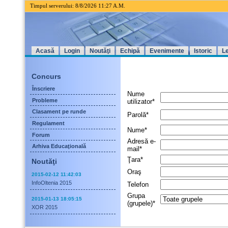
Timpul serverului: 8/8/2026 11
27 A.M.
Acasă
Login
Noutăţi
Echipă
Evenimente
Istoric
Le
Concurs
Înscriere
Nume
Probleme
utilizator*
Clasament pe runde
Parolă*
Regulament
Nume*
Forum
Adresă e-
Arhiva Educaţională
mail*
Ţara*
Noutăţi
Oraş
2015-02-12 11:42:03
InfoOltenia 2015
Telefon
Grupa
2015-01-13 18:05:15
(grupele)*
XOR 2015