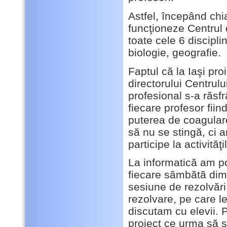
Astfel, începând chi
funcţioneze Centrul 
toate cele 6 discipli
biologie, geografie.
Faptul că la Iaşi pr
directorului Centrulu
profesional s-a răsf
fiecare profesor fiin
puterea de coagulare
să nu se stingă, ci a
participe la activităţ
La informatică am por
fiecare sâmbătă dim
sesiune de rezolvăr
rezolvare, pe care 
discutam cu elevii. P
proiect ce urma să 