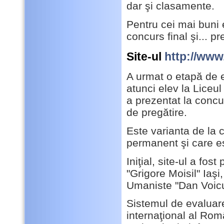
dar şi clasamente.
Pentru cei mai buni e
concurs final şi... pr
Site-ul
http://www
A urmat o etapă de el
atunci elev la Liceu
a prezentat la concu
de pregătire.
Este varianta de la 
permanent şi care est
Iniţial, site-ul a fos
"Grigore Moisil" Iaşi
Umaniste "Dan Voicu
Sistemul de evaluare
internaţional al Român