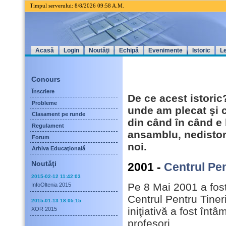
Timpul serverului: 8/8/2026 09
58 A.M.
Acasă
Login
Noutăţi
Echipă
Evenimente
Istoric
Le
Concurs
Înscriere
De ce acest istori
Probleme
unde am plecat şi 
Clasament pe runde
din când în când e
Regulament
ansamblu, nedistors
Forum
noi.
Arhiva Educaţională
Noutăţi
2001 -
Centrul Pen
2015-02-12 11:42:03
Pe 8 Mai 2001 a fost 
InfoOltenia 2015
Centrul Pentru Tiner
2015-01-13 18:05:15
iniţiativă a fost înt
XOR 2015
profesori.