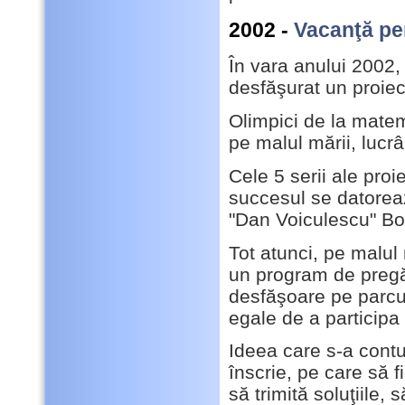
2002 -
Vacanţă pe
În vara anului 2002
desfăşurat un proie
Olimpici de la mate
pe malul mării, lucr
Cele 5 serii ale proi
succesul se datoreaz
"Dan Voiculescu" B
Tot atunci, pe malul 
un program de pregă
desfăşoare pe parcur
egale de a participa
Ideea care s-a contur
înscrie, pe care să f
să trimită soluţiile, 