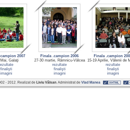
 .campion 2007
Finala .campion 2006
Finala .campion 20
 Mai, Galaţi
27-30 martie, Râmnicu-Vâlcea
15-19 Aprilie, Vălenii de
rezultate
rezultate
rezultate
finalişti
finalişti
finalişti
imagini
imagini
imagini
02 - 2012. Realizat de
Liviu Vâlsan
. Administrat de
Vlad Manea
XHTML