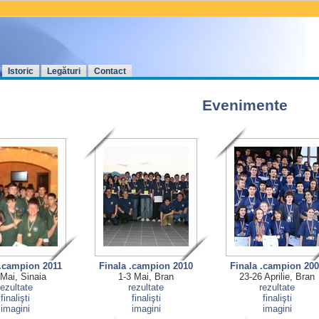
Istoric
Legături
Contact
Evenimente
 .campion 2011
Finala .campion 2010
Finala .campion 20
 Mai, Sinaia
1-3 Mai, Bran
23-26 Aprilie, Bran
rezultate
rezultate
rezultate
finalişti
finalişti
finalişti
imagini
imagini
imagini