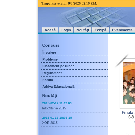
Timpul serverului: 8/8/2026 02
:
10 P.M.
Acasă
Login
Noutăţi
Echipă
Evenimente
Concurs
Înscriere
Probleme
Clasament pe runde
Regulament
Forum
Arhiva Educaţională
Noutăţi
2015-02-12 11:42:03
InfoOltenia 2015
Finala
6-8
2015-01-13 18:05:15
XOR 2015