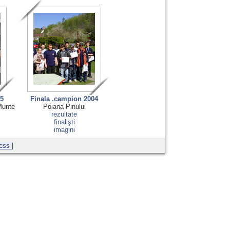
05
Finala .campion 2004
 Munte
Poiana Pinului
rezultate
finalişti
imagini
CSS