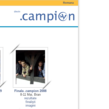
Romana
09
Finala .campion 2008
8-11 Mai, Bran
rezultate
finalişti
imagini