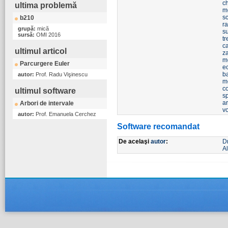
c
ultima problemă
m
s
b210
r
grupă:
mică
s
sursă:
OMI 2016
t
ca
ultimul articol
z
m
Parcurgere Euler
ec
b
autor:
Prof. Radu Vişinescu
m
co
ultimul software
s
a
Arbori de intervale
v
autor:
Prof. Emanuela Cerchez
Software recomandat
De acelaşi
autor
:
D
Al