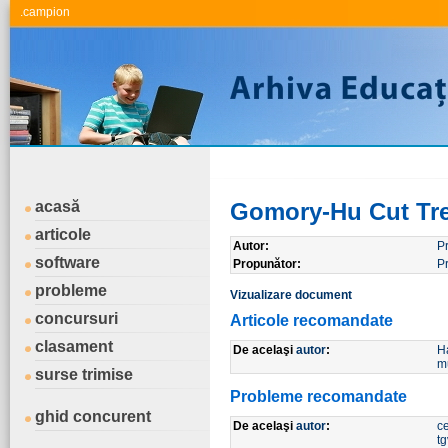
.campion
acasă
Gomory-Hu Cut Tr
articole
Autor:
P
software
Propunător:
P
probleme
Vizualizare document
concursuri
Articole recomandate
clasament
De acelaşi
autor
:
H
mu
surse trimise
Probleme recomandate
ghid concurent
De acelaşi
autor
:
ce
tg