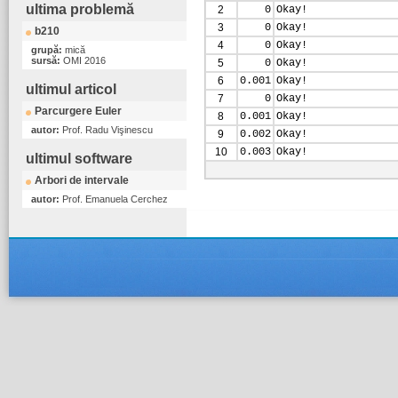
ultima problemă
2
0
Okay!
3
0
Okay!
b210
4
0
Okay!
grupă:
mică
sursă:
OMI 2016
5
0
Okay!
6
0.001
Okay!
ultimul articol
7
0
Okay!
Parcurgere Euler
8
0.001
Okay!
autor:
Prof. Radu Vişinescu
9
0.002
Okay!
10
0.003
Okay!
ultimul software
Arbori de intervale
autor:
Prof. Emanuela Cerchez