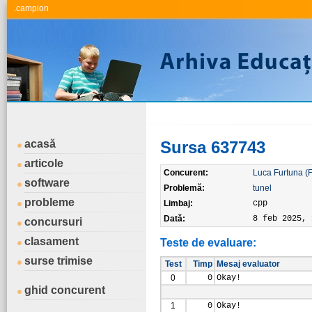
.campion
acasă
Sursa 637743
articole
Concurent:
Luca Furtuna (
software
Problemă:
tunel
probleme
Limbaj:
cpp
Dată:
8 feb 2025, 
concursuri
clasament
Teste de evaluare:
surse trimise
Test
Timp
Mesaj evaluator
0
0
Okay!
ghid concurent
1
0
Okay!