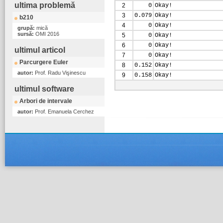
ultima problemă
2
0
Okay!
3
0.079
Okay!
b210
4
0
Okay!
grupă:
mică
sursă:
OMI 2016
5
0
Okay!
6
0
Okay!
ultimul articol
7
0
Okay!
Parcurgere Euler
8
0.152
Okay!
autor:
Prof. Radu Vişinescu
9
0.158
Okay!
ultimul software
Arbori de intervale
autor:
Prof. Emanuela Cerchez