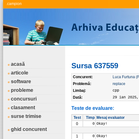
.campion
acasă
Sursa 637559
articole
Concurent:
Luca Furtuna (
software
Problemă:
replace
probleme
Limbaj:
cpp
Dată:
29 ian 2025,
concursuri
clasament
Teste de evaluare:
surse trimise
Test
Timp
Mesaj evaluator
0
0
Okay!
ghid concurent
1
0
Okay!