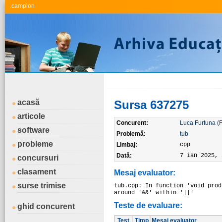
.campion
acasă
Sursa 637275
articole
Concurent:
Luca Furtuna (
software
Problemă:
tub
probleme
Limbaj:
cpp
Dată:
7 ian 2025, 
concursuri
clasament
Mesaj evaluator:
surse trimise
tub.cpp: In function 'void prod
around '&&' within '||'
Teste de evaluare:
ghid concurent
Test
Timp
Mesaj evaluator