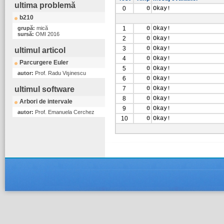
ultima problemă
0
0
Okay!
b210
grupă:
mică
1
0
Okay!
sursă:
OMI 2016
2
0
Okay!
3
0
Okay!
ultimul articol
4
0
Okay!
Parcurgere Euler
5
0
Okay!
autor:
Prof. Radu Vişinescu
6
0
Okay!
ultimul software
7
0
Okay!
8
0
Okay!
Arbori de intervale
9
0
Okay!
autor:
Prof. Emanuela Cerchez
10
0
Okay!