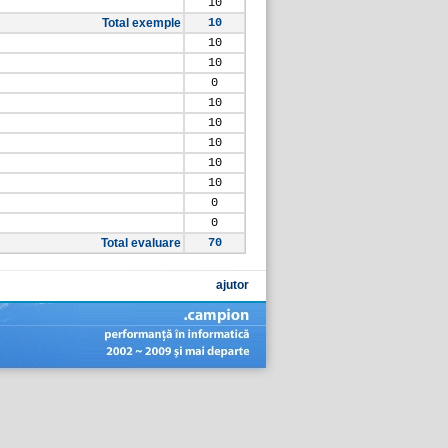
10
Total exemple
10
10
10
0
10
10
10
10
10
0
0
Total evaluare
70
ajutor