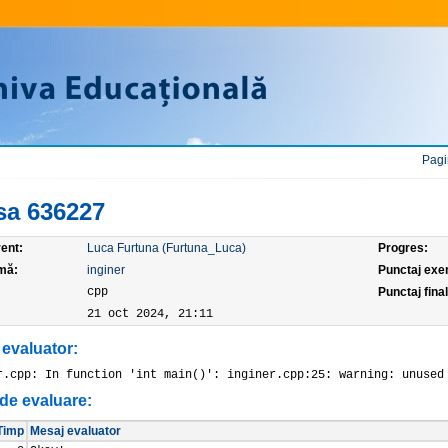
Pagi
sa 636227
ent:
Luca Furtuna (Furtuna_Luca)
Progres:
mă:
inginer
Punctaj exe
:
cpp
Punctaj final
21 oct 2024, 21:11
 evaluator:
r.cpp: In function 'int main()': inginer.cpp:25: warning: unused
de evaluare:
Timp
Mesaj evaluator