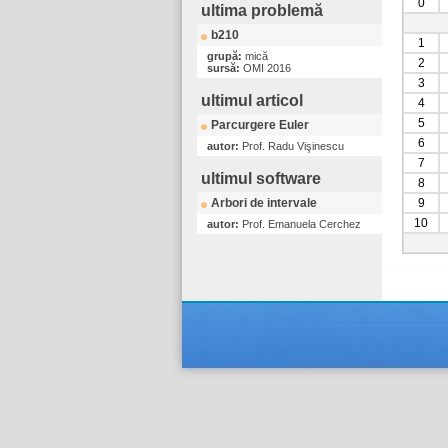
0
ultima problemă
b210
1
grupă:
mică
2
sursă:
OMI 2016
3
ultimul articol
4
5
Parcurgere Euler
6
autor:
Prof. Radu Vişinescu
7
ultimul software
8
Arbori de intervale
9
10
autor:
Prof. Emanuela Cerchez