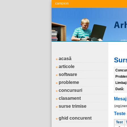
.campion
acasă
Sur
articole
Concur
software
Proble
probleme
Limbaj
Dată:
concursuri
clasament
Mesaj
surse trimise
ingine
Teste 
ghid concurent
Test