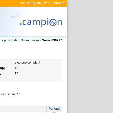
conectare
|
înregistrare
|
căutare
na principală
»
Surse trimise
»
Sursa 636227
evaluare completă
mplu:
10
:
70
 variable 'z'
Punctaj