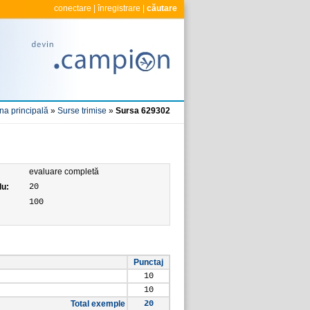
conectare
|
înregistrare
|
căutare
na principală
»
Surse trimise
»
Sursa 629302
evaluare completă
lu:
20
100
Punctaj
10
10
Total exemple
20