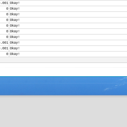
0.001
Okay!
0
Okay!
0
Okay!
0
Okay!
0
Okay!
0
Okay!
0
Okay!
0.001
Okay!
0.001
Okay!
0
Okay!