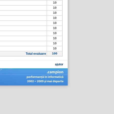
10
10
10
10
10
10
10
10
10
10
Total evaluare
100
ajutor