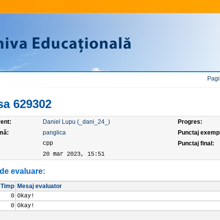
Pagi
sa 629302
ent:
Daniel Lupu (_dani_24_)
Progres:
mă:
panglica
Punctaj exemp
:
cpp
Punctaj final:
20 mar 2023, 15:51
de evaluare:
Timp
Mesaj evaluator
0
Okay!
0
Okay!