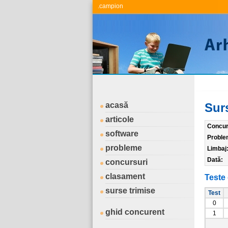
.campion
acasă
Sur
articole
Concur
software
Proble
probleme
Limbaj
Dată:
concursuri
clasament
Teste 
surse trimise
Test
0
ghid concurent
1