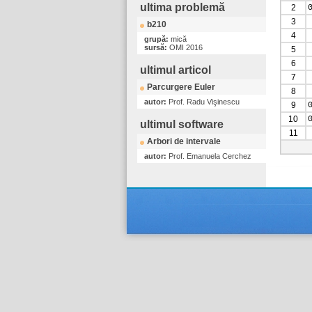
ultima problemă
2
3
b210
4
grupă:
mică
sursă:
OMI 2016
5
6
ultimul articol
7
Parcurgere Euler
8
autor:
Prof. Radu Vişinescu
9
10
ultimul software
11
Arbori de intervale
autor:
Prof. Emanuela Cerchez