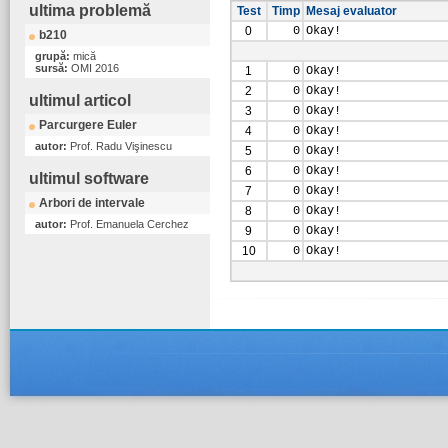
ultima problemă
Test
Timp
Mesaj evaluator
0
0
Okay!
b210
grupă:
mică
sursă:
OMI 2016
1
0
Okay!
2
0
Okay!
ultimul articol
3
0
Okay!
Parcurgere Euler
4
0
Okay!
autor:
Prof. Radu Vişinescu
5
0
Okay!
6
0
Okay!
ultimul software
7
0
Okay!
Arbori de intervale
8
0
Okay!
autor:
Prof. Emanuela Cerchez
9
0
Okay!
10
0
Okay!