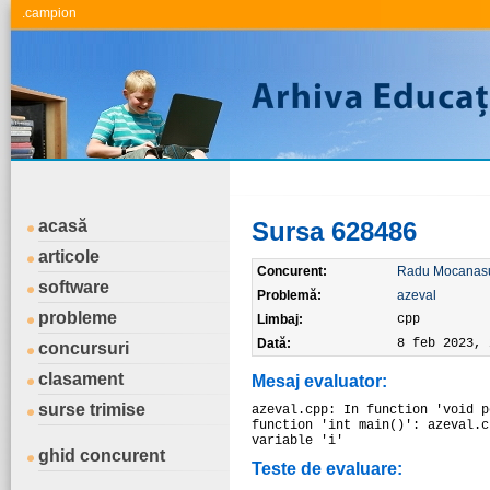
.campion
acasă
Sursa 628486
articole
Concurent:
Radu Mocanas
software
Problemă:
azeval
probleme
Limbaj:
cpp
Dată:
8 feb 2023, 
concursuri
clasament
Mesaj evaluator:
surse trimise
azeval.cpp: In function 'void p
function 'int main()': azeval.c
variable 'i'
ghid concurent
Teste de evaluare: