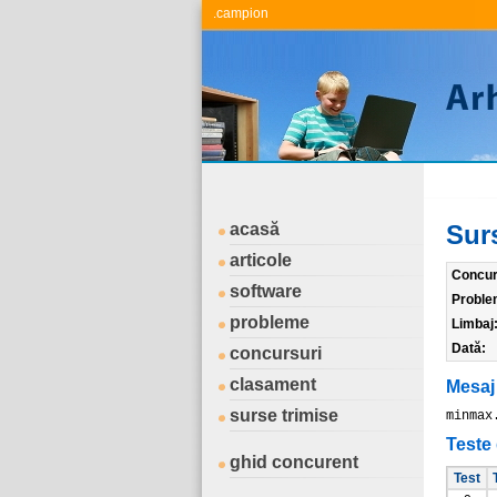
.campion
acasă
Sur
articole
Concur
software
Proble
probleme
Limbaj
Dată:
concursuri
clasament
Mesaj
surse trimise
minmax
Teste 
ghid concurent
Test