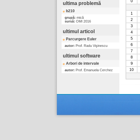
0
ultima problemă
b210
1
grupă:
mică
2
sursă:
OMI 2016
3
ultimul articol
4
5
Parcurgere Euler
6
autor:
Prof. Radu Vişinescu
7
ultimul software
8
Arbori de intervale
9
10
autor:
Prof. Emanuela Cerchez