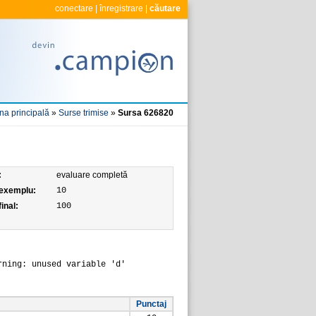
conectare
|
înregistrare
|
căutare
na principală
»
Surse trimise
»
Sursa 626820
:
evaluare completă
 exemplu:
10
inal:
100
rning: unused variable 'd'
Punctaj