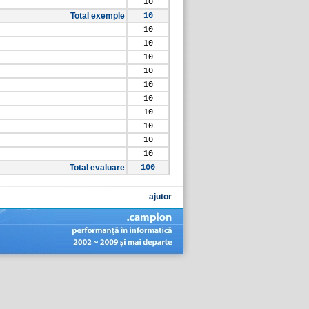
10
Total exemple
10
10
10
10
10
10
10
10
10
10
10
Total evaluare
100
ajutor