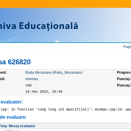
Pagi
sa 626820
ent:
Radu Mocanasu (Radu_Mocanasu)
Progres
mă:
minmax
Punctaj
:
cpp
Punctaj f
16 nov 2022, 16:48
 evaluator:
.cpp: In function 'long long int maxcif(int)': minmax.cpp:24: wa
de evaluare:
Timp
Mesaj evaluator