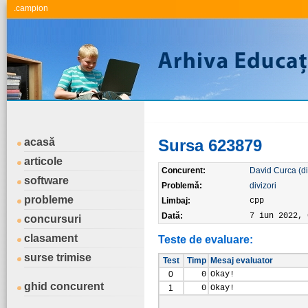
.campion
acasă
Sursa 623879
articole
Concurent:
David Curca (d
software
Problemă:
divizori
probleme
Limbaj:
cpp
Dată:
7 iun 2022, 
concursuri
clasament
Teste de evaluare:
surse trimise
Test
Timp
Mesaj evaluator
0
0
Okay!
ghid concurent
1
0
Okay!