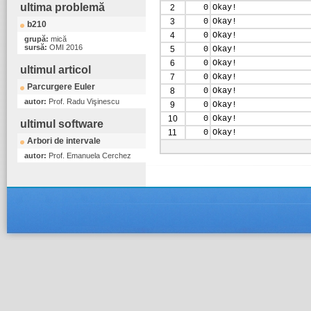
ultima problemă
2
0
Okay!
3
0
Okay!
b210
4
0
Okay!
grupă:
mică
sursă:
OMI 2016
5
0
Okay!
6
0
Okay!
ultimul articol
7
0
Okay!
Parcurgere Euler
8
0
Okay!
autor:
Prof. Radu Vişinescu
9
0
Okay!
10
0
Okay!
ultimul software
11
0
Okay!
Arbori de intervale
autor:
Prof. Emanuela Cerchez