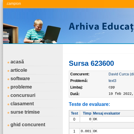
.campion
acasă
Sursa 623600
articole
Concurent:
David Curca (d
software
Problemă:
text3
probleme
Limbaj:
cpp
Dată:
19 feb 2022,
concursuri
clasament
Teste de evaluare:
surse trimise
Test
Timp
Mesaj evaluator
0
0
OK
ghid concurent
1
0.001
OK