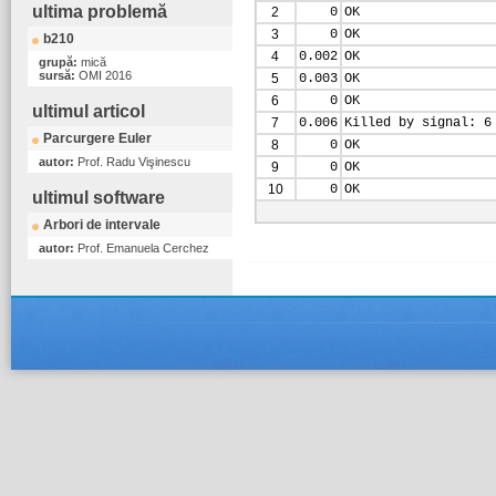
ultima problemă
2
0
OK
3
0
OK
b210
4
0.002
OK
grupă:
mică
sursă:
OMI 2016
5
0.003
OK
6
0
OK
ultimul articol
7
0.006
Killed by signal: 6
Parcurgere Euler
8
0
OK
autor:
Prof. Radu Vişinescu
9
0
OK
10
0
OK
ultimul software
Arbori de intervale
autor:
Prof. Emanuela Cerchez