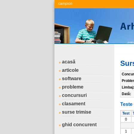
.campion
acasă
Sur
articole
Concur
software
Proble
probleme
Limbaj
Dată:
concursuri
clasament
Teste 
surse trimise
Test
0
ghid concurent
1