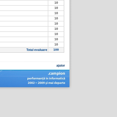
10
10
10
10
10
10
10
10
10
Total evaluare
100
ajutor