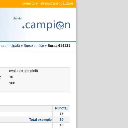
conectare
|
înregistrare
|
căutare
na principală
»
Surse trimise
»
Sursa 614131
evaluare completă
:
10
100
Punctaj
10
Total exemple
10
10