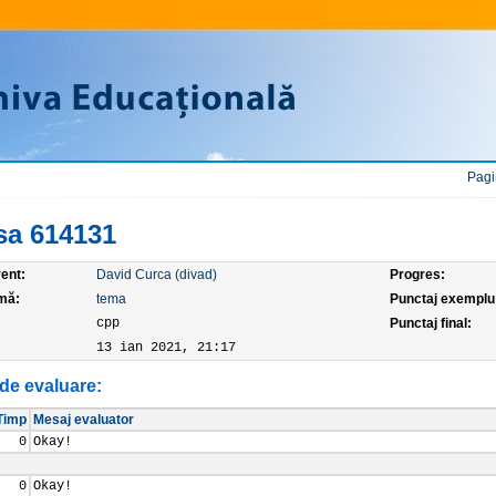
Pagi
sa 614131
ent:
David Curca (divad)
Progres:
mă:
tema
Punctaj exemplu
:
cpp
Punctaj final:
13 ian 2021, 21:17
de evaluare:
Timp
Mesaj evaluator
0
Okay!
0
Okay!