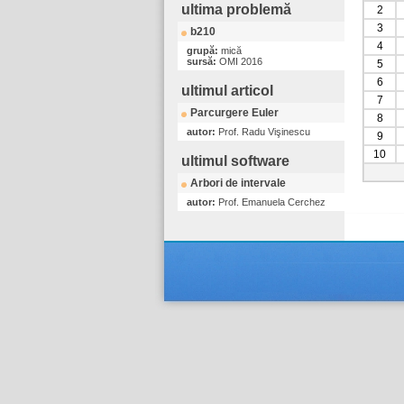
ultima problemă
2
3
b210
4
grupă:
mică
sursă:
OMI 2016
5
6
ultimul articol
7
Parcurgere Euler
8
autor:
Prof. Radu Vişinescu
9
10
ultimul software
Arbori de intervale
autor:
Prof. Emanuela Cerchez