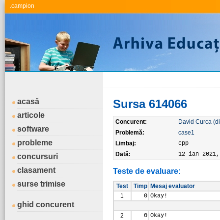
.campion
acasă
Sursa 614066
articole
Concurent:
David Curca (d
software
Problemă:
case1
probleme
Limbaj:
cpp
Dată:
12 ian 2021,
concursuri
clasament
Teste de evaluare:
surse trimise
Test
Timp
Mesaj evaluator
1
0
Okay!
ghid concurent
2
0
Okay!