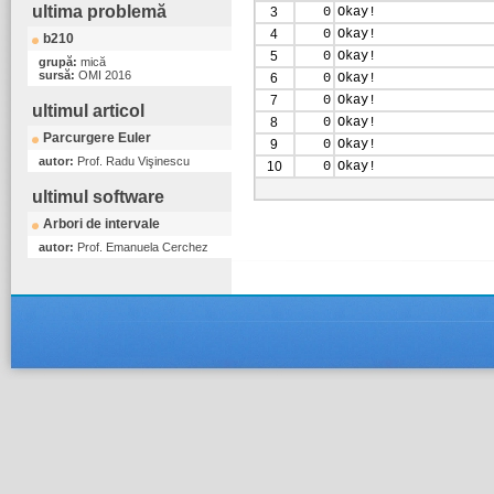
ultima problemă
3
0
Okay!
4
0
Okay!
b210
5
0
Okay!
grupă:
mică
sursă:
OMI 2016
6
0
Okay!
7
0
Okay!
ultimul articol
8
0
Okay!
Parcurgere Euler
9
0
Okay!
autor:
Prof. Radu Vişinescu
10
0
Okay!
ultimul software
Arbori de intervale
autor:
Prof. Emanuela Cerchez