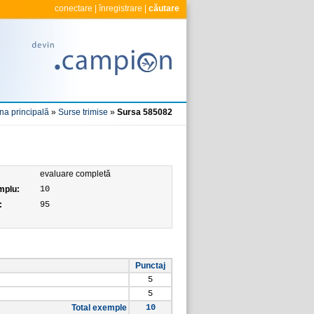
conectare
|
înregistrare
|
căutare
na principală
»
Surse trimise
»
Sursa 585082
evaluare completă
mplu:
10
:
95
Punctaj
5
5
Total exemple
10