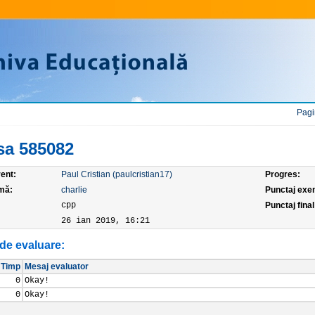
Pagi
sa 585082
ent:
Paul Cristian (paulcristian17)
Progres:
mă:
charlie
Punctaj exe
:
cpp
Punctaj final
26 ian 2019, 16:21
de evaluare:
Timp
Mesaj evaluator
0
Okay!
0
Okay!