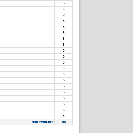
5
5
0
5
5
5
5
5
5
5
5
5
5
5
5
5
5
5
5
5
Total evaluare
95