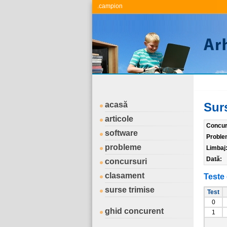
.campion
acasă
Sur
articole
Concur
software
Proble
probleme
Limbaj
Dată:
concursuri
clasament
Teste 
surse trimise
Test
0
ghid concurent
1