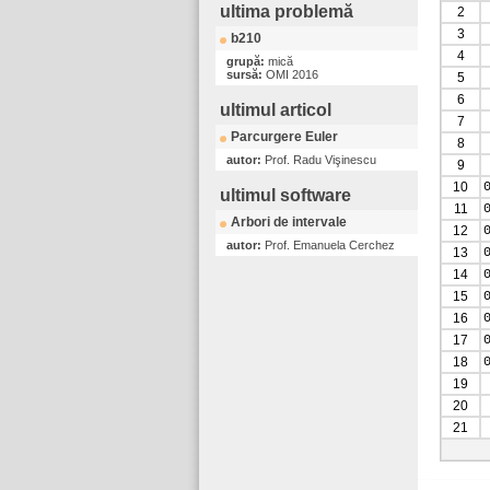
ultima problemă
2
3
b210
4
grupă:
mică
sursă:
OMI 2016
5
6
ultimul articol
7
Parcurgere Euler
8
autor:
Prof. Radu Vişinescu
9
10
ultimul software
11
Arbori de intervale
12
autor:
Prof. Emanuela Cerchez
13
14
15
16
17
18
19
20
21