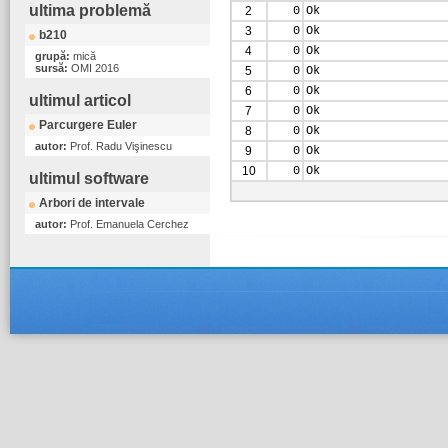
ultima problemă
2
0
Ok
3
0
Ok
b210
4
0
Ok
grupă:
mică
sursă:
OMI 2016
5
0
Ok
6
0
Ok
ultimul articol
7
0
Ok
Parcurgere Euler
8
0
Ok
autor:
Prof. Radu Vişinescu
9
0
Ok
10
0
Ok
ultimul software
Arbori de intervale
autor:
Prof. Emanuela Cerchez