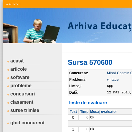
.campion
acasă
Sursa 570600
articole
Concurent:
Mihai-Cosmin 
software
Problemă:
vintage
probleme
Limbaj:
cpp
Dată:
12 mai 2018,
concursuri
clasament
Teste de evaluare:
surse trimise
Test
Timp
Mesaj evaluator
0
0
Ok
ghid concurent
1
0
Ok