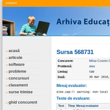
.campion
acasă
Sursa 568731
articole
Concurent:
Mihai-Cosmin 
software
Problemă:
alee
probleme
Limbaj:
cpp
Dată:
30 mar 2018,
concursuri
clasament
Mesaj evaluator:
surse trimise
alee.cpp:7: warning: non-local 
Teste de evaluare:
ghid concurent
Test
Timp
Mesaj evaluator