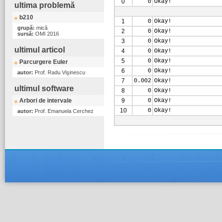
0
0
Okay!
ultima problemă
b210
1
0
Okay!
grupă:
mică
2
0
Okay!
sursă:
OMI 2016
3
0
Okay!
ultimul articol
4
0
Okay!
5
0
Okay!
Parcurgere Euler
6
0
Okay!
autor:
Prof. Radu Vişinescu
7
0.002
Okay!
ultimul software
8
0
Okay!
Arbori de intervale
9
0
Okay!
10
0
Okay!
autor:
Prof. Emanuela Cerchez