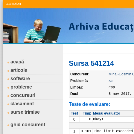
.campion
acasă
Sursa 541214
articole
Concurent:
Mihai-Cosmin 
software
Problemă:
zar
probleme
Limbaj:
cpp
Dată:
5 nov 2017, 
concursuri
clasament
Teste de evaluare:
surse trimise
Test
Timp
Mesaj evaluator
0
0
Okay!
ghid concurent
1
0.101
Time limit exceeded