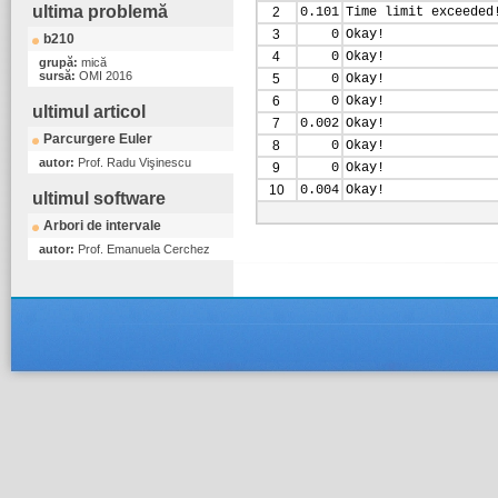
ultima problemă
2
0.101
Time limit exceeded
3
0
Okay!
b210
4
0
Okay!
grupă:
mică
sursă:
OMI 2016
5
0
Okay!
6
0
Okay!
ultimul articol
7
0.002
Okay!
Parcurgere Euler
8
0
Okay!
autor:
Prof. Radu Vişinescu
9
0
Okay!
10
0.004
Okay!
ultimul software
Arbori de intervale
autor:
Prof. Emanuela Cerchez