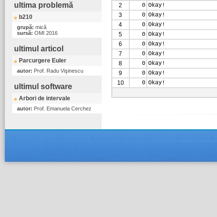
ultima problemă
2
0
Okay!
3
0
Okay!
b210
4
0
Okay!
grupă:
mică
sursă:
OMI 2016
5
0
Okay!
6
0
Okay!
ultimul articol
7
0
Okay!
Parcurgere Euler
8
0
Okay!
autor:
Prof. Radu Vişinescu
9
0
Okay!
10
0
Okay!
ultimul software
Arbori de intervale
autor:
Prof. Emanuela Cerchez