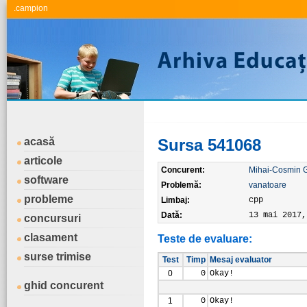
.campion
acasă
Sursa 541068
articole
Concurent:
Mihai-Cosmin 
software
Problemă:
vanatoare
probleme
Limbaj:
cpp
Dată:
13 mai 2017,
concursuri
clasament
Teste de evaluare:
surse trimise
Test
Timp
Mesaj evaluator
0
0
Okay!
ghid concurent
1
0
Okay!