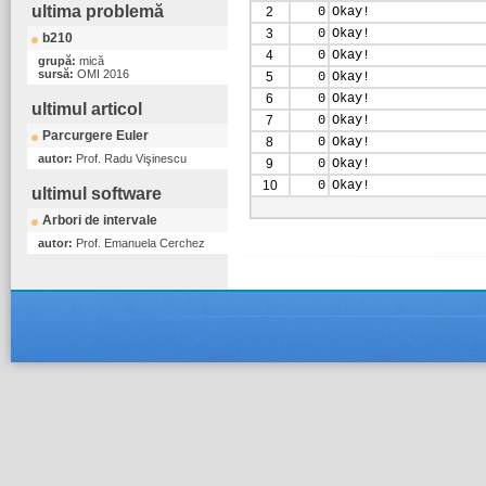
ultima problemă
2
0
Okay!
3
0
Okay!
b210
4
0
Okay!
grupă:
mică
sursă:
OMI 2016
5
0
Okay!
6
0
Okay!
ultimul articol
7
0
Okay!
Parcurgere Euler
8
0
Okay!
autor:
Prof. Radu Vişinescu
9
0
Okay!
10
0
Okay!
ultimul software
Arbori de intervale
autor:
Prof. Emanuela Cerchez