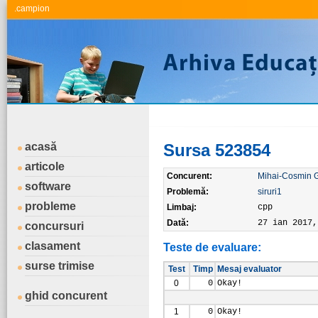
.campion
acasă
Sursa 523854
articole
Concurent:
Mihai-Cosmin 
software
Problemă:
siruri1
probleme
Limbaj:
cpp
Dată:
27 ian 2017,
concursuri
clasament
Teste de evaluare:
surse trimise
Test
Timp
Mesaj evaluator
0
0
Okay!
ghid concurent
1
0
Okay!