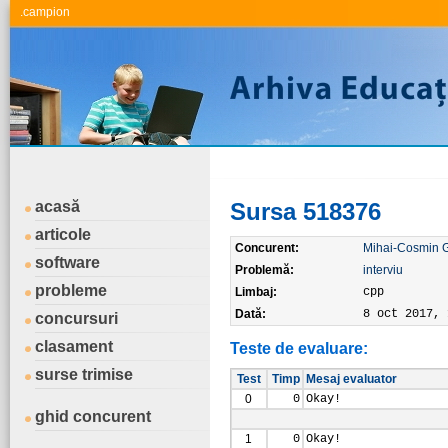
.campion
acasă
Sursa 518376
articole
Concurent:
Mihai-Cosmin 
software
Problemă:
interviu
probleme
Limbaj:
cpp
Dată:
8 oct 2017, 
concursuri
clasament
Teste de evaluare:
surse trimise
Test
Timp
Mesaj evaluator
0
0
Okay!
ghid concurent
1
0
Okay!