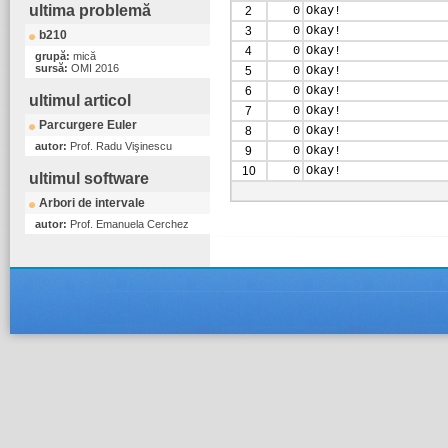
ultima problemă
2
0
Okay!
3
0
Okay!
b210
4
0
Okay!
grupă:
mică
sursă:
OMI 2016
5
0
Okay!
6
0
Okay!
ultimul articol
7
0
Okay!
Parcurgere Euler
8
0
Okay!
autor:
Prof. Radu Vişinescu
9
0
Okay!
10
0
Okay!
ultimul software
Arbori de intervale
autor:
Prof. Emanuela Cerchez