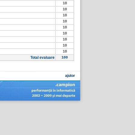
10
10
10
10
10
10
10
10
10
Total evaluare
100
ajutor