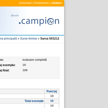
conectare
|
înregistrare
|
căutare
na principală
»
Surse trimise
»
Sursa 503212
es:
evaluare completă
aj exemplu:
10
j final:
100
Punctaj
10
Total exemple
10
10