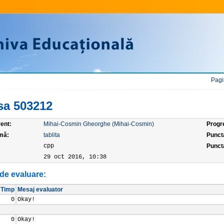
Pagi
sa 503212
ent:
Mihai-Cosmin Gheorghe (Mihai-Cosmin)
Progr
mă:
tablita
Punct
:
cpp
Puncta
29 oct 2016, 10:38
de evaluare:
Timp
Mesaj evaluator
0
Okay!
0
Okay!