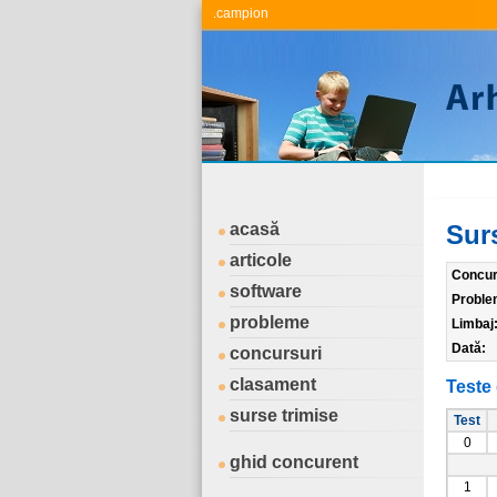
.campion
acasă
Sur
articole
Concur
software
Proble
probleme
Limbaj
Dată:
concursuri
clasament
Teste 
surse trimise
Test
0
ghid concurent
1