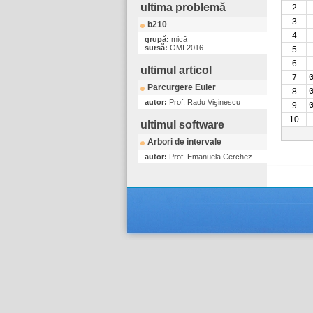
ultima problemă
2
3
b210
4
grupă:
mică
sursă:
OMI 2016
5
6
ultimul articol
7
Parcurgere Euler
8
autor:
Prof. Radu Vişinescu
9
10
ultimul software
Arbori de intervale
autor:
Prof. Emanuela Cerchez