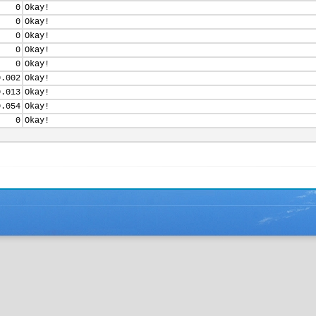
0
Okay!
0
Okay!
0
Okay!
0
Okay!
0
Okay!
0.002
Okay!
0.013
Okay!
0.054
Okay!
0
Okay!