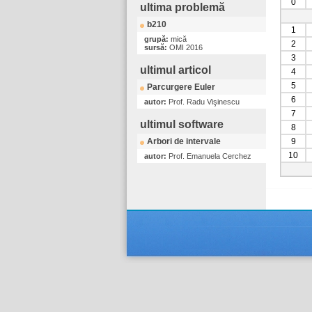
0
ultima problemă
b210
1
grupă:
mică
2
sursă:
OMI 2016
3
ultimul articol
4
5
Parcurgere Euler
6
autor:
Prof. Radu Vişinescu
7
ultimul software
8
Arbori de intervale
9
10
autor:
Prof. Emanuela Cerchez