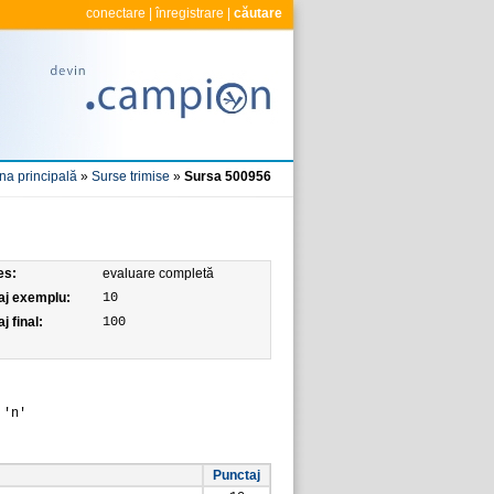
conectare
|
înregistrare
|
căutare
na principală
»
Surse trimise
»
Sursa 500956
es:
evaluare completă
aj exemplu:
10
j final:
100
 'n'
Punctaj