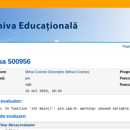
Pagi
sa 500956
ent:
Mihai-Cosmin Gheorghe (Mihai-Cosmin)
Progr
mă:
pin
Punct
:
cpp
Puncta
15 oct 2016, 18:42
 evaluator:
p: In function 'int main()': pin.cpp:8: warning: unused variable
de evaluare:
Timp
Mesaj evaluator