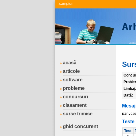
.campion
acasă
Sur
articole
Concur
software
Proble
probleme
Limbaj
Dată:
concursuri
clasament
Mesaj
surse trimise
pin.cp
Teste 
ghid concurent
Test