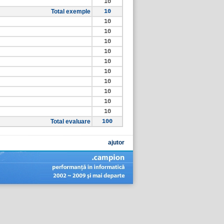
10
Total exemple
10
10
10
10
10
10
10
10
10
10
10
Total evaluare
100
ajutor