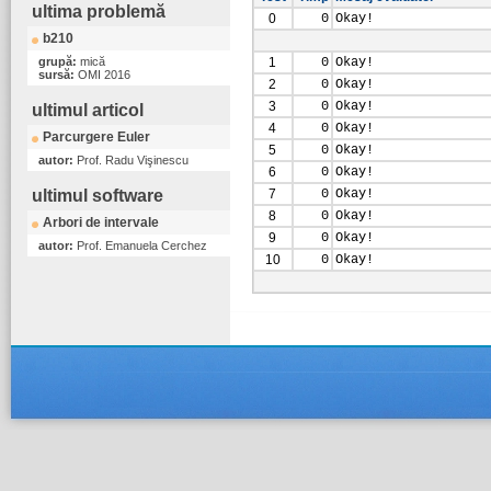
ultima problemă
0
0
Okay!
b210
grupă:
mică
1
0
Okay!
sursă:
OMI 2016
2
0
Okay!
3
0
Okay!
ultimul articol
4
0
Okay!
Parcurgere Euler
5
0
Okay!
autor:
Prof. Radu Vişinescu
6
0
Okay!
ultimul software
7
0
Okay!
8
0
Okay!
Arbori de intervale
9
0
Okay!
autor:
Prof. Emanuela Cerchez
10
0
Okay!