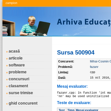
.campion
acasă
Sursa 500904
articole
Concurent:
Mihai-Cosmin 
software
Problemă:
fazanr
probleme
Limbaj:
cpp
Dată:
15 oct 2016,
concursuri
clasament
Mesaj evaluator:
surse trimise
fazanr.cpp: In function 'int ma
'nn' may be used uninitialized 
Teste de evaluare:
ghid concurent
Test
Timp
Mesaj evaluator