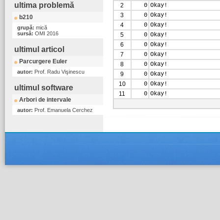
ultima problemă
2
0
Okay!
3
0
Okay!
b210
4
0
Okay!
grupă:
mică
sursă:
OMI 2016
5
0
Okay!
6
0
Okay!
ultimul articol
7
0
Okay!
Parcurgere Euler
8
0
Okay!
autor:
Prof. Radu Vişinescu
9
0
Okay!
10
0
Okay!
ultimul software
11
0
Okay!
Arbori de intervale
autor:
Prof. Emanuela Cerchez