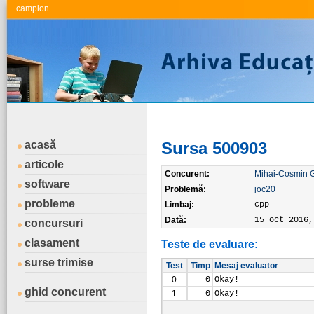
.campion
acasă
Sursa 500903
articole
Concurent:
Mihai-Cosmin 
software
Problemă:
joc20
probleme
Limbaj:
cpp
Dată:
15 oct 2016,
concursuri
clasament
Teste de evaluare:
surse trimise
Test
Timp
Mesaj evaluator
0
0
Okay!
ghid concurent
1
0
Okay!