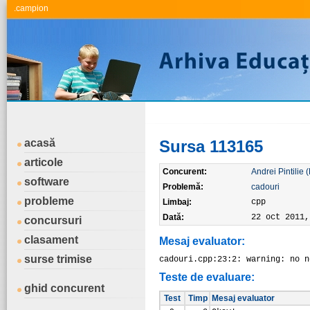
.campion
acasă
Sursa 113165
articole
Concurent:
Andrei Pintilie (
software
Problemă:
cadouri
probleme
Limbaj:
cpp
Dată:
22 oct 2011,
concursuri
clasament
Mesaj evaluator:
surse trimise
cadouri.cpp:23:2: warning: no n
Teste de evaluare:
ghid concurent
Test
Timp
Mesaj evaluator