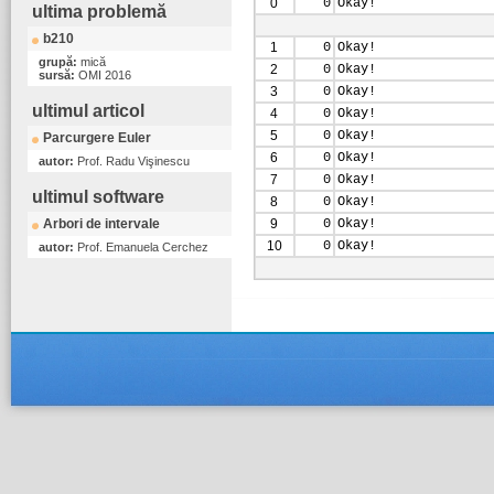
0
0
Okay!
ultima problemă
b210
1
0
Okay!
grupă:
mică
2
0
Okay!
sursă:
OMI 2016
3
0
Okay!
ultimul articol
4
0
Okay!
5
0
Okay!
Parcurgere Euler
6
0
Okay!
autor:
Prof. Radu Vişinescu
7
0
Okay!
ultimul software
8
0
Okay!
Arbori de intervale
9
0
Okay!
10
0
Okay!
autor:
Prof. Emanuela Cerchez