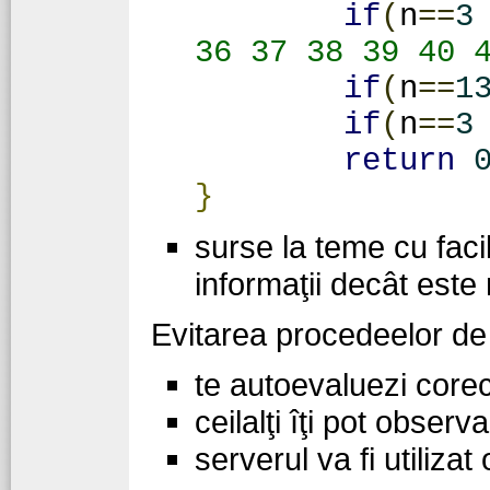
if
(
n
==
3
36 37 38 39 40 
if
(
n
==
1
if
(
n
==
3
return
}
surse la teme cu faci
informaţii decât este
Evitarea procedeelor de
te autoevaluezi corect
ceilalţi îţi pot observ
serverul va fi utiliza