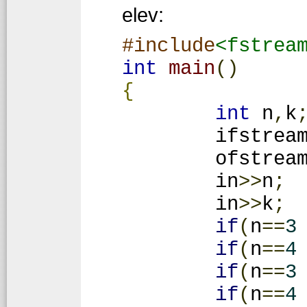
elev:
#include
<fstrea
int
main
()
{
int
 n
,
k
ifstrea
ofstrea
	in
>>
n
;
	in
>>
k
;
if
(
n
==
3
if
(
n
==
4
if
(
n
==
3
if
(
n
==
4