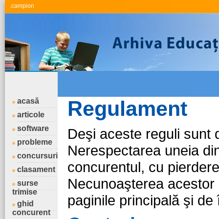
.campion
acasă
Regulament
articole
software
Deşi aceste reguli sunt 
probleme
Nerespectarea uneia din 
concursuri
concurentul, cu pierderea 
clasament
Necunoaşterea acestor re
surse
trimise
paginile principală şi de 
ghid
concurent