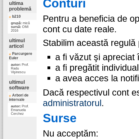
Conturi
ultima
problemă
Pentru a beneficia de op
b210
grupă:
mică
cont cu date reale.
sursă:
OMI
2016
Stabilim această regulă 
ultimul
articol
Parcurgere
a fi văzut şi aprecia
Euler
a fi pregătit individua
autor:
Prof.
Radu
Vişinescu
a avea acces la notifi
ultimul
software
Dacă respectivul cont es
Arbori de
intervale
administratorul
.
autor:
Prof.
Emanuela
Surse
Cerchez
Nu acceptăm: