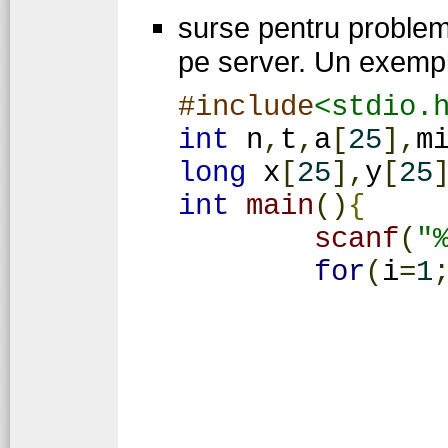
surse pentru problema
pe server. Un exemp
#include
<stdio.
int
 n
,
t
,
a
[
25
],
m
long
 x
[
25
],
y
[
25
int
main
()
{
scanf
(
"
for
(
i
=
1