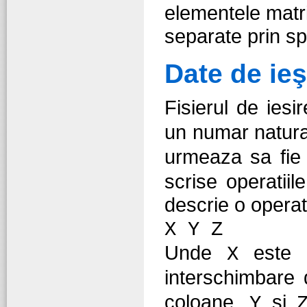
elementele matri
separate prin spa
Date de ieş
Fisierul de iesi
un numar natur
urmeaza sa fie
scrise operatiil
descrie o operat
X Y Z
Unde
este u
X
interschimbare 
coloane.
si
Y