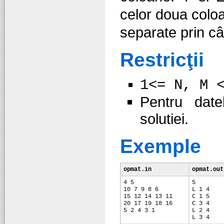
celor doua colo
separate prin câ
Restricţii
1<= N, M 
Pentru date
solutiei.
Exemple
opmat.in
opmat.out
4 5
5
10 7 9 8 6
L 1 4
15 12 14 13 11
C 1 5
20 17 19 18 16
C 3 4
5 2 4 3 1
L 2 4
L 3 4