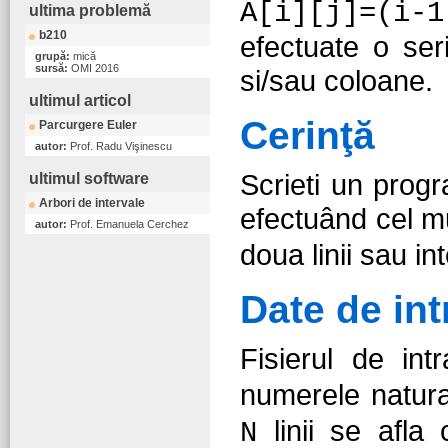
A[i][j]=(i-1
ultima problemă
b210
efectuate o seri
grupă:
mică
sursă:
OMI 2016
si/sau coloane.
ultimul articol
Cerinţă
Parcurgere Euler
autor:
Prof. Radu Vişinescu
Scrieti un progr
ultimul software
Arbori de intervale
efectuând cel m
autor:
Prof. Emanuela Cerchez
doua linii sau i
Date de int
Fisierul de int
numerele natur
linii se afla
N