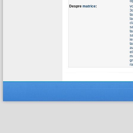
o
Despre
matrice
:
v
3
t
la
cl
s
ta
s
ie
t
a
el
m
g
r