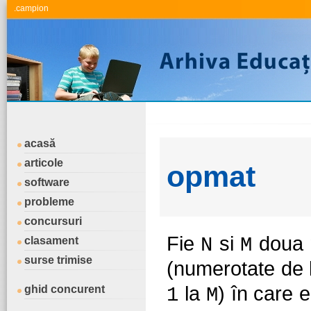
.campion
acasă
articole
opmat
software
probleme
concursuri
Fie
si
doua n
N
M
clasament
surse trimise
(numerotate de
la
) în care 
ghid concurent
1
M