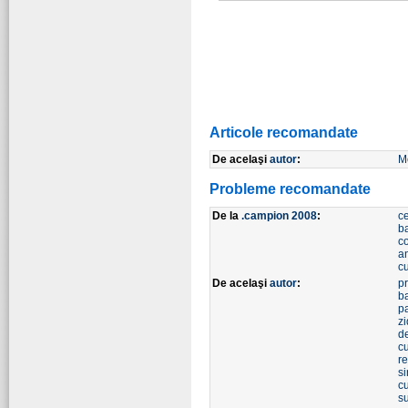
Articole recomandate
De acelaşi
autor
:
M
Probleme recomandate
De la
.campion 2008
:
ce
b
c
a
c
De acelaşi
autor
:
p
b
p
zi
d
c
r
si
c
s