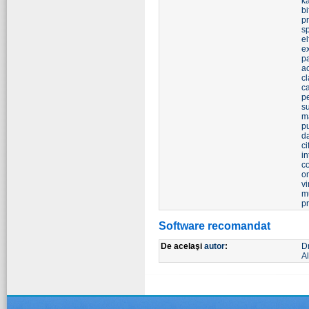
k
bi
pr
s
el
e
p
ac
cl
ca
p
s
m
pu
d
ci
in
c
o
v
m
pr
Software recomandat
De acelaşi
autor
:
D
Al