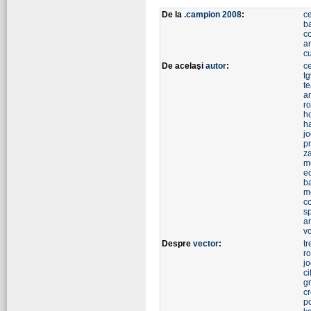
De la
.campion 2008
:
ce
b
c
a
c
De acelaşi
autor
:
ce
tg
t
a
r
h
h
j
p
z
m
ec
b
m
co
s
a
v
Despre
vector
:
tr
ro
j
ci
g
c
po