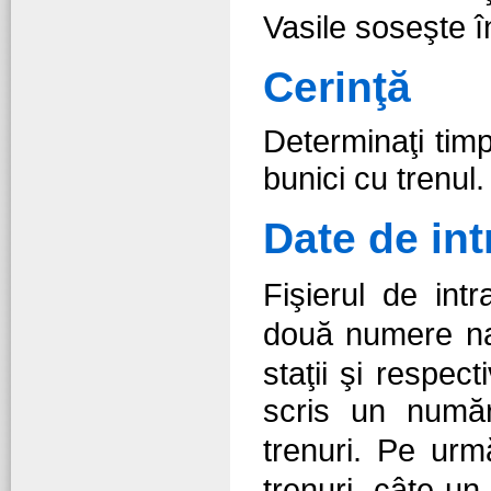
Vasile soseşte î
Cerinţă
Determinaţi tim
bunici cu trenul.
Date de int
Fişierul de int
două numere n
staţii şi respect
scris un numă
trenuri. Pe ur
trenuri, câte un 