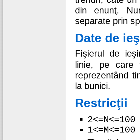
din enunţ. Nu
separate prin spa
Date de ieş
Fişierul de ieş
linie, pe care
reprezentând ti
la bunici.
Restricţii
2<=N<=100
1<=M<=100