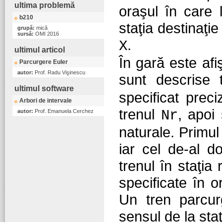
ultima problemă
oraşul în care l
b210
staţia destinaţie
grupă:
mică
sursă:
OMI 2016
.
X
ultimul articol
În gară este afiş
Parcurgere Euler
autor:
Prof. Radu Vişinescu
sunt descrise
ultimul software
specificat prec
Arbori de intervale
trenul
, apoi
Nr
autor:
Prof. Emanuela Cerchez
naturale. Primul
iar cel de-al d
trenul în staţia 
specificate în o
Un tren parcurg
sensul de la sta