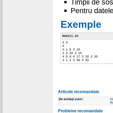
Timpii de sos
Pentru datele
Exemple
bunici.in
5 3
4
2 1 5 2 10
2 2 10 4 15
4 5 0 4 17 3 20 2 35
3 1 2 3 40 4 45
Articole recomandate
De acelaşi
autor
:
H
R
Probleme recomandate