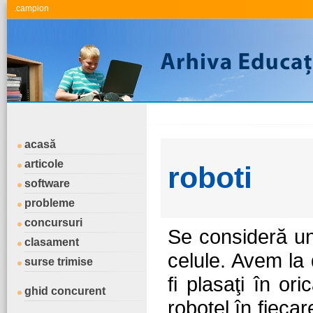
.campion
acasă
articole
roboti
software
probleme
concursuri
Se consideră un
clasament
celule. Avem la 
surse trimise
fi plasaţi în ori
ghid concurent
roboţel în fiecar