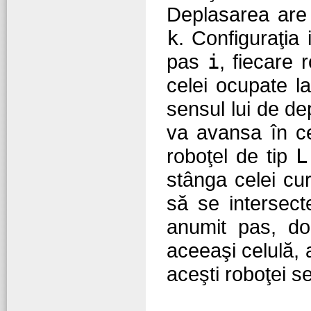
Deplasarea are
k
. Configuraţia 
pas
i
, fiecare 
celei ocupate l
sensul lui de d
va avansa în ce
roboţel de tip
L
stânga celei cur
să se intersec
anumit pas, do
aceeaşi celulă, a
aceşti roboţei s