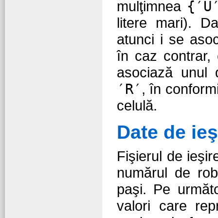
mulţimnea
{′U
litere mari). D
atunci i se aso
în caz contrar, 
asociază unul 
′R′
, în conformi
celulă.
Date de ieş
Fişierul de ieşi
numărul de rob
paşi. Pe următ
valori care rep