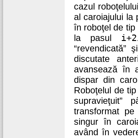
cazul roboţelulu
al caroiajului la
în roboţel de tip
la pasul
i+2
“revendicată” ş
discutate ante
avansează în a
dispar din caro
Roboţelul de ti
supravieţuit”
transformat pe
singur în caroi
având în veder