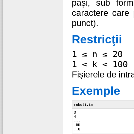
paşi, sub fo
caractere care 
punct).
Restricţii
1 ≤ n ≤ 20
1 ≤ k ≤ 100
Fişierele de intr
Exemple
roboti.in
3

4

...

.RD
