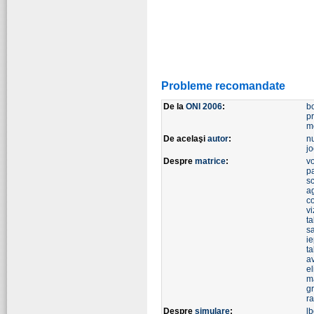
Probleme recomandate
De la
ONI 2006
:
b
pr
m
De acelaşi
autor
:
n
j
Despre
matrice
:
v
pa
sc
ag
c
vi
ta
s
ie
t
a
el
m
g
r
Despre
simulare
:
l