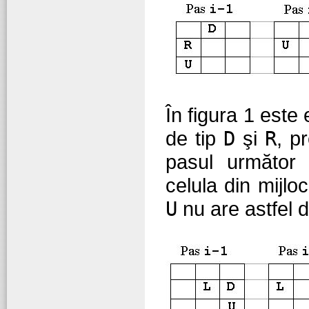
În figura 1 este 
de tip
D
şi
R
, p
pasul următo
celula din mijloc
U
nu are astfel 