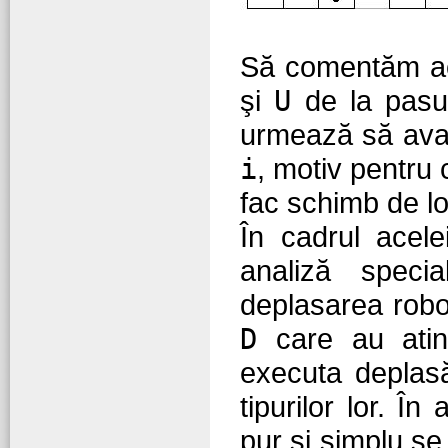
Să comentăm acu
şi
U
de la pas
urmează să avan
i
, motiv pentru 
fac schimb de loc
În cadrul acele
analiză speci
deplasarea roboţ
D
care au atins
executa deplasă
tipurilor lor. Î
pur şi simplu s