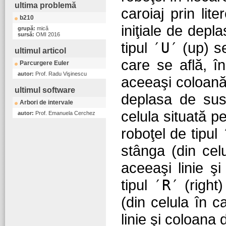
ultima problemă
caroiaj prin lit
b210
iniţiale de dep
grupă:
mică
sursă:
OMI 2016
tipul
′U′
(up) se
ultimul articol
care se află, î
Parcurgere Euler
autor:
Prof. Radu Vişinescu
aceeaşi coloană)
ultimul software
deplasa de sus 
Arbori de intervale
celula situată p
autor:
Prof. Emanuela Cerchez
roboţel de tipul
stânga (din celu
aceeaşi linie ş
tipul
′R′
(right
(din celula în c
linie şi coloana 