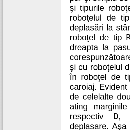
şi tipurile robo
roboţelul de t
deplasări la st
roboţel de tip
dreapta la pas
corespunzătoare 
şi cu roboţelul 
în roboţel de 
caroiaj. Evident
de celelalte do
ating marginile
respectiv
D
, 
deplasare. Aşa 