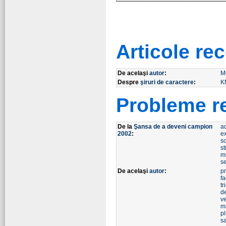
Articole r
De acelaşi
autor
:
M
Despre
şiruri de caractere
:
K
Probleme r
De la
Şansa de a deveni campion
a
2002
:
e
so
st
m
s
De acelaşi
autor
:
p
fa
tr
d
ve
m
p
s