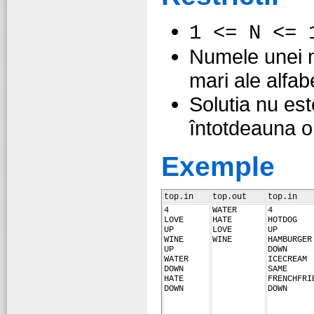
1 <= N <= 
Numele unei me
mari ale alfab
Solutia nu est
întotdeauna o 
Exemple
top.in
top.out
top.in
4
WATER
4
LOVE
HATE
HOTDOG
UP
LOVE
UP
WINE
WINE
HAMBURGER
UP
DOWN
WATER
ICECREAM
DOWN
SAME
HATE
FRENCHFRI
DOWN
DOWN