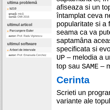
ultima problemă
afiseaza si un t
b210
întamplat ceva ne
grupă:
mică
sursă:
OMI 2016
popularitate si a 
ultimul articol
seama ca va putea
Parcurgere Euler
autor:
Prof. Radu Vişinescu
saptamâna aceast
ultimul software
specificata si e
Arbori de intervale
– melodia a ur
autor:
Prof. Emanuela Cerchez
UP
top sau
– m
SAME
Cerinta
Scrieti un progra
variante ale topu