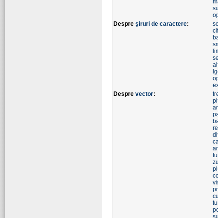
m
s
o
Despre
şiruri de caractere
:
s
ci
b
s
li
se
al
l
o
e
Despre
vector
:
tr
pi
a
p
b
re
d
ca
a
tu
z
p
c
vi
pr
c
t
p
s