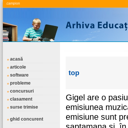
.campion
acasă
articole
top
software
probleme
concursuri
Gigel are o pasi
clasament
emisiunea muzic
surse trimise
emisiune sunt pre
ghid concurent
saptamana si, în 