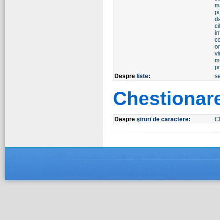
m
pu
d
ci
in
c
o
v
m
pr
Despre
liste
:
s
Chestionar
Despre
şiruri de caractere
:
C