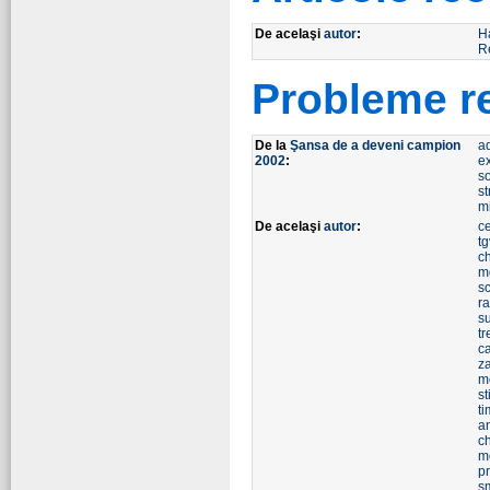
De acelaşi
autor
:
H
R
Probleme r
De la
Şansa de a deveni campion
a
2002
:
e
so
st
m
De acelaşi
autor
:
ce
tg
c
m
s
r
s
t
ca
z
m
st
ti
an
c
m
p
s