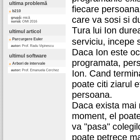
ultima problemă
fiecare persoana
b210
care va sosi si du
grupă:
mică
sursă:
OMI 2016
Tura lui Ion dur
ultimul articol
serviciu, incepe
Parcurgere Euler
autor:
Prof. Radu Vişinescu
Daca Ion este oc
ultimul software
programata, perso
Arbori de intervale
autor:
Prof. Emanuela Cerchez
Ion. Cand termin
poate citi ziaru
persoana.
Daca exista mai 
moment, el poate 
va "pasa" colegilo
poate petrece ma