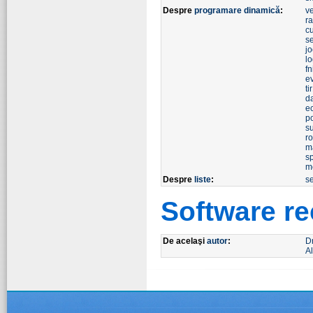
Despre
programare dinamică
:
v
ra
c
s
j
l
fn
e
ti
d
ec
p
s
ro
ma
sp
m
Despre
liste
:
s
Software r
De acelaşi
autor
:
D
Al