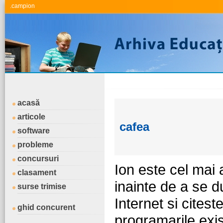
.campion
acasă
articole
cafea
software
probleme
concursuri
Ion este cel mai 
clasament
inainte de a se d
surse trimise
Internet si citest
ghid concurent
programarile exis