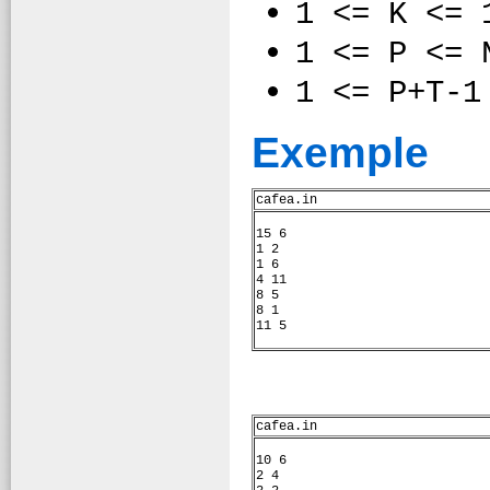
1 <= K <= 
1 <= P <= 
1 <= P+T-1
Exemple
cafea.in
15 6
1 2
1 6
4 11
8 5
8 1
11 5
cafea.in
10 6
2 4