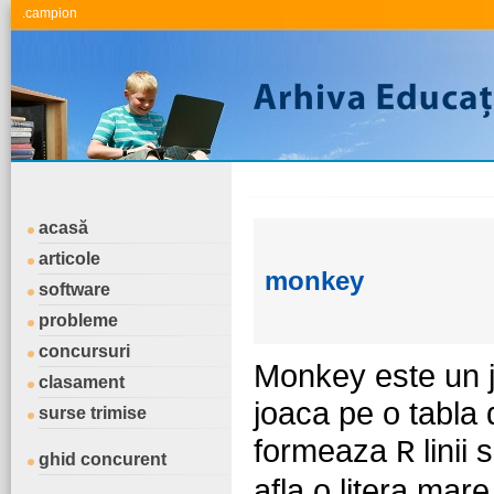
.campion
acasă
articole
monkey
software
probleme
concursuri
Monkey este un j
clasament
joaca pe o tabla 
surse trimise
formeaza
linii 
R
ghid concurent
afla o litera mare