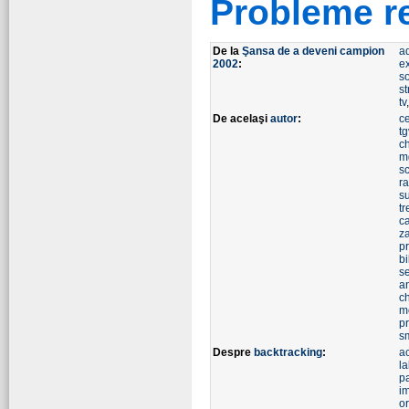
Probleme r
De la
Şansa de a deveni campion
a
2002
:
e
so
st
tv
De acelaşi
autor
:
ce
tg
c
m
s
r
s
t
ca
z
p
bi
se
an
c
m
p
s
Despre
backtracking
:
a
la
p
i
o