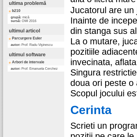
ultima problemă
Jucatorul are un
b210
grupă:
mică
Inainte de incepe
sursă:
OMI 2016
din stanga sus al
ultimul articol
Parcurgere Euler
La o mutare, juc
autor:
Prof. Radu Vişinescu
pozitiile adiacent
ultimul software
invecinata, aflata
Arbori de intervale
autor:
Prof. Emanuela Cerchez
Singura restricti
doua ori peste o 
Scopul jocului es
Cerinta
Scrieti un progr
pozitii pe care le