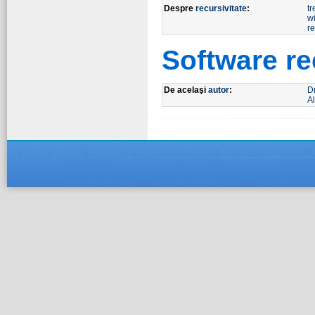
Despre
recursivitate
:
tr
w
r
Software r
De acelaşi
autor
:
D
Al