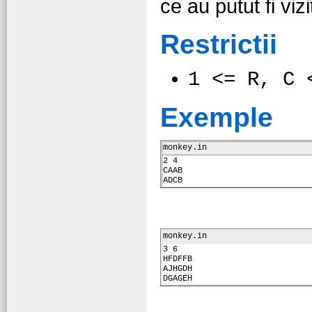
ce au putut fi vi
Restrictii
1 <= R, C 
Exemple
monkey.in
2 4
CAAB
ADCB
monkey.in
3 6
HFDFFB
AJHGDH
DGAGEH