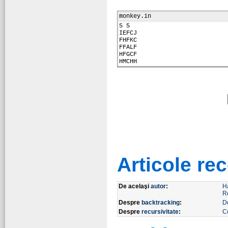
monkey.in
5 5
IEFCJ
FHFKC
FFALF
HFGCF
HMCHH
Articole r
De acelaşi
autor
:
H
R
Despre
backtracking
:
De
Despre
recursivitate
:
C