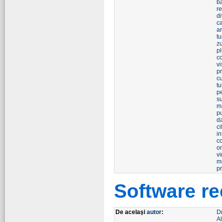
b
re
d
ca
a
tu
z
p
c
vi
pr
c
t
p
s
m
pu
d
ci
in
c
o
v
m
pr
Software r
De acelaşi
autor
:
D
Al