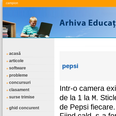
.campion
acasă
articole
pepsi
software
probleme
concursuri
Intr-o camera ex
clasament
de la 1 la
. Stic
M
surse trimise
de Pepsi fiecare.
ghid concurent
Fiind cald, s-a f