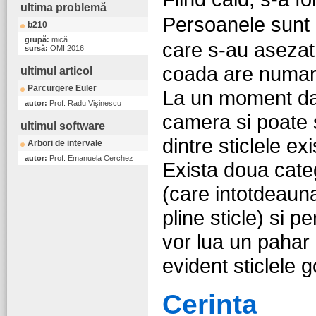
ultima problemă
Persoanele sunt 
b210
grupă:
mică
care s-au asezat
sursă:
OMI 2016
coada are numaru
ultimul articol
Parcurgere Euler
La un moment dat
autor:
Prof. Radu Vişinescu
camera si poate 
ultimul software
dintre sticlele ex
Arbori de intervale
autor:
Prof. Emanuela Cerchez
Exista doua cate
(care intotdeauna
pline sticle) si
vor lua un pahar 
evident sticlele 
Cerinta