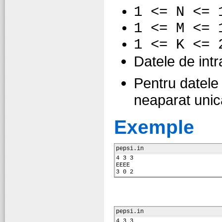
1 <= N <= 
1 <= M <= 
1 <= K <= 
Datele de int
Pentru datele 
neaparat unic
Exemple
pepsi.in
4 3 3
EEEE
3 0 2
pepsi.in
4 3 3