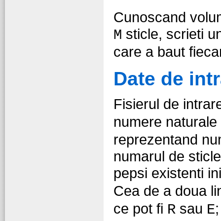
Cunoscand volumu
sticle, scrieti 
M
care a baut fiec
Date de int
Fisierul de intra
numere naturale
reprezentand nu
numarul de sticle 
pepsi existenti in
Cea de a doua li
ce pot fi
sau
R
E