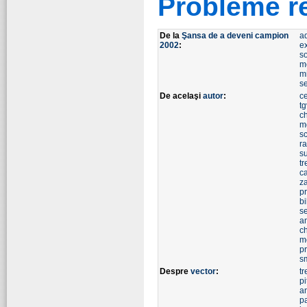
Probleme r
De la
Şansa de a deveni campion
a
2002
:
e
so
m
m
s
De acelaşi
autor
:
ce
tg
c
m
s
r
s
t
ca
z
p
bi
se
an
c
m
p
s
Despre
vector
:
tr
pi
a
p