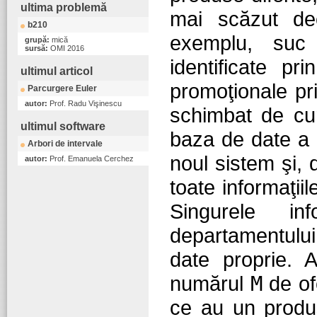
ultima problemă
mai scăzut de
b210
exemplu, suc
grupă:
mică
sursă:
OMI 2016
identificate p
ultimul articol
promoţionale p
Parcurgere Euler
autor:
Prof. Radu Vişinescu
schimbat de cur
ultimul software
baza de date a 
Arbori de intervale
noul sistem şi, 
autor:
Prof. Emanuela Cerchez
toate informaţii
Singurele i
departamentului
date proprie. A
numărul
M
de of
ce au un produ