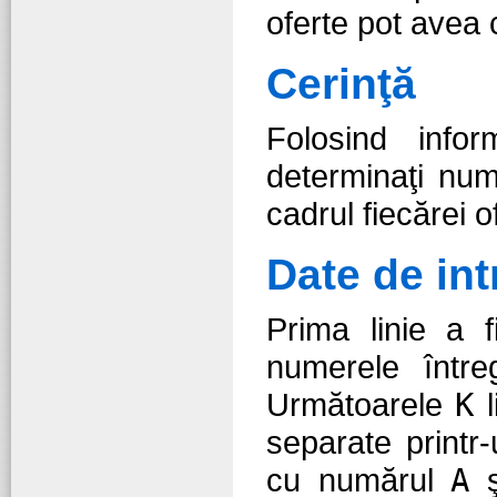
oferte pot avea 
Cerinţă
Folosind inform
determinaţi nu
cadrul fiecărei o
Date de int
Prima linie a f
numerele într
Următoarele
K
l
separate printr
cu numărul
A
ş