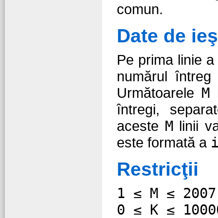
comun.
Date de ieş
Pe prima linie a 
numărul între
Următoarele
M
l
întregi, separ
aceste
M
linii 
este formată a
Restricţii
1 ≤ M ≤ 2007
0 ≤ K ≤ 1000