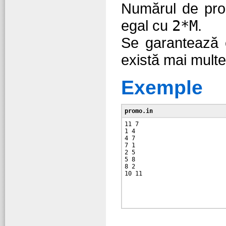
Numărul de prod
egal cu
2*M
.
Se garantează e
există mai multe 
Exemple
promo.in
11 7

1 4

4 7

7 1

2 5

5 8

8 2
