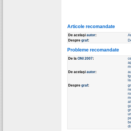
Articole recomandate
De acelaşi
autor
:
A
Despre
graf
:
De
Probleme recomandate
De la
ONI 2007
:
c
a
m
De acelaşi
autor
:
a
tg
l
Despre
graf
:
g
n
ro
m
a
g
gr
u
p
b
d