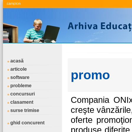
.campion
acasă
articole
promo
software
probleme
concursuri
Compania ONIx
clasament
creşte vânzările
surse trimise
oferte promoţio
ghid concurent
produse diferit