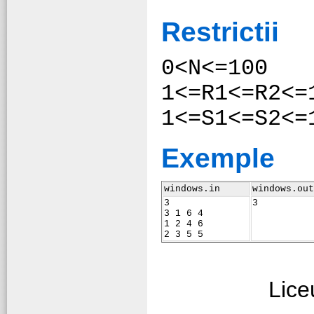
Restrictii
0<N<=100
1<=R1<=R2<=
1<=S1<=S2<=
Exemple
windows.in
windows.out
3
3
3 1 6 4
1 2 4 6
2 3 5 5
Lice