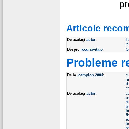
pr
Articole reco
De acelaşi
autor
:
H
cl
Despre
recursivitate
:
C
Probleme r
De la
.campion 2004
:
ci
m
di
c
De acelaşi
autor
:
c
ca
pi
p
f
f
a
t
r