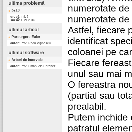
ultima problemă
numerotate de l
b210
numerotate de l
grupă:
mică
sursă:
OMI 2016
Astfel, fiecare
ultimul articol
Parcurgere Euler
identificat spec
autor:
Prof. Radu Vişinescu
coloanei pe car
ultimul software
Fiecare fereast
Arbori de intervale
autor:
Prof. Emanuela Cerchez
unul sau mai m
O fereastra no
(partial sau tot
prealabil.
Putem inchide 
patratul elemen