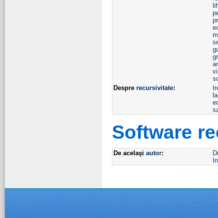
lif
p
p
ec
m
s
g
g
a
v
s
Despre
recursivitate
:
tr
la
ec
s
Software r
De acelaşi
autor
:
D
In