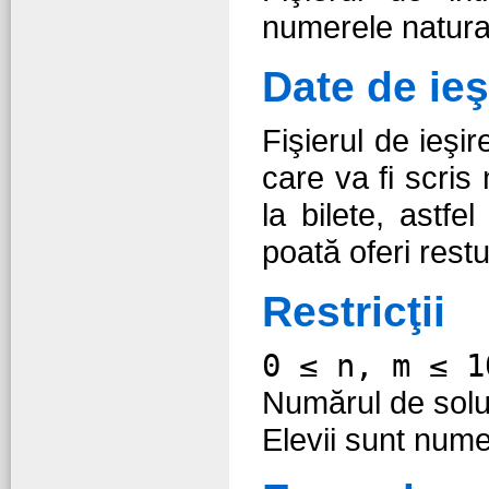
numerele natur
Date de ieş
Fişierul de ieşir
care va fi scris
la bilete, astf
poată oferi restu
Restricţii
0 ≤ n, m ≤ 1
Numărul de soluţ
Elevii sunt nume