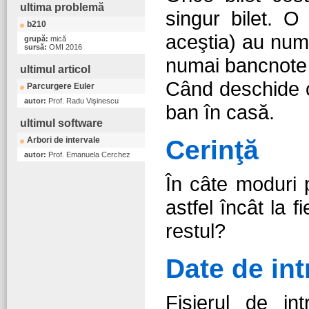
ultima problemă
singur bilet. O
b210
aceştia) au num
grupă:
mică
sursă:
OMI 2016
numai bancnote
ultimul articol
Când deschide c
Parcurgere Euler
autor:
Prof. Radu Vişinescu
ban în casă.
ultimul software
Arbori de intervale
Cerinţă
autor:
Prof. Emanuela Cerchez
În câte moduri 
astfel încât la 
restul?
Date de int
Fişierul de int