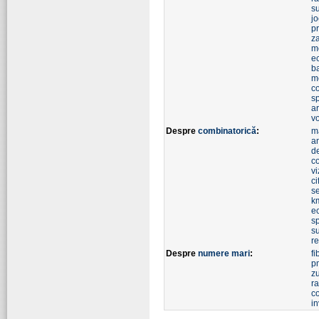
s
j
p
z
m
ec
b
m
co
s
a
v
Despre
combinatorică
:
m
a
d
c
vi
ci
s
k
e
s
s
re
Despre
numere mari
:
fi
p
z
r
c
in