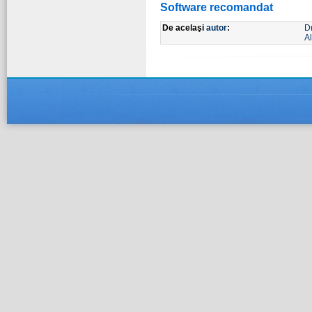
Software recomandat
De acelaşi
autor
:
D
Al