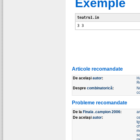
Exemple
teatru1.in
Articole recomandate
De acelaşi
autor
:
H
R
Despre
combinatorică
:
N
c
Probleme recomandate
De la
Finala .campion 2006
:
a
De acelaşi
autor
:
ce
tg
c
m
s
r