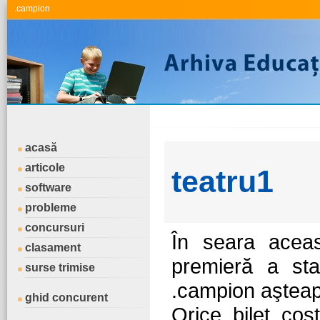
.campion
acasă
articole
teatru1
software
probleme
concursuri
În seara aceas
clasament
premieră a stag
surse trimise
.campion aşteap
ghid concurent
Orice bilet co