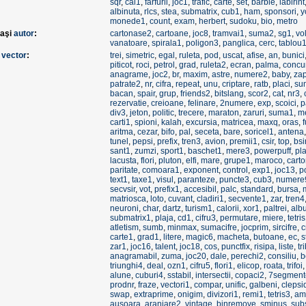
sqr
,
cai1
,
farfurii
,
joc1
,
trafic
,
carte
,
set
,
barbie
,
labirint
albinuta
,
rlcs
,
stea
,
submatrix
,
cub1
,
ham
,
sponsori
,
y
monede1
,
count
,
exam
,
herbert
,
sudoku
,
bio
,
metro
laşi
autor
:
cartonase2
,
cartoane
,
joc8
,
tramvai1
,
suma2
,
sg1
,
vo
vanatoare
,
spirala1
,
poligon3
,
panglica
,
cerc
,
tablou
e
vector
:
trei
,
simetric
,
egal
,
ruleta
,
pod
,
uscat
,
afise
,
an
,
bunici
piticot
,
roci
,
petrol
,
grad
,
ruleta2
,
ecran
,
palma
,
concu
anagrame
,
joc2
,
br
,
maxim
,
astre
,
numere2
,
baby
,
za
patrate2
,
nr
,
cifra
,
repeat
,
unu
,
criptare
,
ratb
,
placi
,
su
bacan
,
spair
,
grup
,
friends2
,
bitslang
,
scor2
,
cat
,
nr3
,
rezervatie
,
creioane
,
felinare
,
2numere
,
exp
,
scoici
,
p
div3
,
jeton
,
politic
,
trecere
,
maraton
,
zaruri
,
suma1
,
m
carti1
,
spioni
,
kalah
,
excursia
,
matricea
,
maxq
,
oras
,
f
aritma
,
cezar
,
bifo
,
pal
,
seceta
,
bare
,
soricel1
,
antena
tunel
,
pepsi
,
prefix
,
tren3
,
avion
,
premii1
,
csir
,
top
,
bsi
sant1
,
zumzi
,
sport1
,
baschet1
,
mere3
,
powerpuff
,
pl
lacusta
,
flori
,
pluton
,
elfi
,
mare
,
grupe1
,
maroco
,
cart
paritate
,
comoara1
,
exponent
,
control
,
exp1
,
joc13
,
p
text1
,
taxe1
,
visul
,
paranteze
,
puncte3
,
cub3
,
numere
secvsir
,
vot
,
prefix1
,
accesibil
,
palc
,
standard
,
bursa
,
matriosca
,
loto
,
cuvant
,
cladiri1
,
secvente1
,
zar
,
tren4
neuroni
,
char
,
dartz
,
turism1
,
calorii
,
xor1
,
paltrei
,
alb
submatrix1
,
plaja
,
cd1
,
cifru3
,
permutare
,
miere
,
tetri
atletism
,
sumb
,
minmax
,
sumacifre
,
jocprim
,
sircifre
,
c
carte1
,
grad1
,
litere
,
magic6
,
macheta
,
butoane
,
ec
,
s
zar1
,
joc16
,
talent
,
joc18
,
cos
,
punctfix
,
risipa
,
liste
,
tr
anagramabil
,
zuma
,
joc20
,
dale
,
perechi2
,
consiliu
,
b
triunghi4
,
deal
,
ozn1
,
cifru5
,
flori1
,
elicop
,
roata
,
trifoi
alune
,
cuburi4
,
sstabil
,
intersectii
,
copaci2
,
7segment
prodnr
,
fraze
,
vectori1
,
compar
,
unific
,
galbeni
,
clepsi
swap
,
extraprime
,
onigim
,
divizori1
,
remi1
,
tetris3
,
am
ausoara
,
aranjare2
,
vintage
,
binremove
,
sminus
,
sub