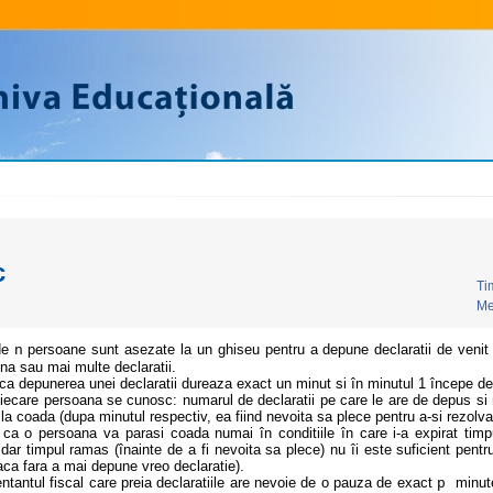
c
Ti
Me
de
persoane sunt asezate la un ghiseu pentru a depune declaratii de venit 
n
na sau mai multe declaratii.
 ca depunerea unei declaratii dureaza exact un minut si în minutul 1 începe de
fiecare persoana se cunosc: numarul de declaratii pe care le are de depus si 
a coada (dupa minutul respectiv, ea fiind nevoita sa plece pentru a-si rezolva
 ca o persoana va parasi coada numai în conditiile în care i-a expirat timp
dar timpul ramas (înainte de a fi nevoita sa plece) nu îi este suficient pentr
aca fara a mai depune vreo declaratie).
ntantul fiscal care preia declaratiile are nevoie de o pauza de exact
minute
p