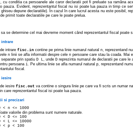
 cu conditia ca persoanele ale caror declaratii pot fi preluate sa ramâna ace
i o pauza. Evident, reprezentantul fiscal nu isi poate lua pauza in timp ce se
a ghiseu depune declaratiile). În cazul în care lucrul acesta nu este posibil, r
de primit toate declaratiile pe care le poate prelua.
 sa se determine cel mai devreme moment când reprezentantul fiscal poate sa
 intrare
 de intrare
contine pe prima linie numarul natural
, reprezentand nu
fisc.in
n
rele
linii se afla informatii despre cele
persoane care stau la coada. Mai e
n
n
e separate prin spatiu
, unde
reprezinta numarul de declaratii pe care l
D L
D
pentru persoana
. Pe ultima linie se afla numarul natural
, reprezentand numa
i
p
tantului fiscal.
 iesire
 de iesire
va contine o singura linie pe care va fi scris un numar na
fisc.out
 in care reprezentantul fiscal isi poate lua pauza.
ii si precizari
0 < n <= 1000
oate valorile din problema sunt numere naturale.
0 < D <= 100
0 < L <= 10000
0 < p < 100