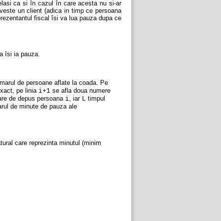
lasi ca si în cazul în care acesta nu si-ar
rveste un client (adica in timp ce persoana
eprezentantul fiscal îsi va lua pauza dupa ce
 îsi ia pauza.
marul de persoane aflate la coada. Pe
xact, pe linia
se afla doua numere
i+1
e are de depus persoana
, iar
timpul
i
L
rul de minute de pauza ale
tural care reprezinta minutul (minim