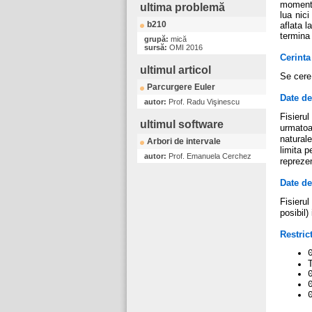
moment,
ultima problemă
lua nic
b210
aflata l
termina 
grupă:
mică
sursă:
OMI 2016
Cerinta
ultimul articol
Se cere
Parcurgere Euler
Date de
autor:
Prof. Radu Vişinescu
Fisierul
ultimul software
urmatoa
natural
Arbori de intervale
limita 
autor:
Prof. Emanuela Cerchez
reprezen
Date de
Fisierul
posibil)
Restrict
T