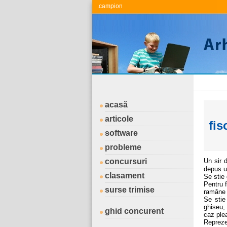
.campion
acasă
articole
fis
software
probleme
concursuri
Un sir 
depus u
clasament
Se stie
Pentru 
surse trimise
ramâne l
Se stie
ghiseu, 
ghid concurent
caz ple
Repreze