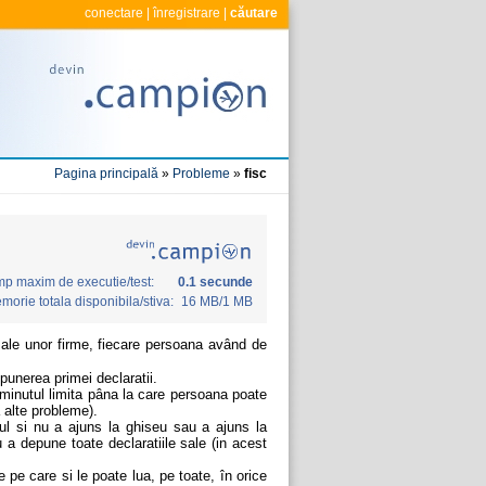
conectare
|
înregistrare
|
căutare
Pagina principală
»
Probleme
»
fisc
mp maxim de executie/test:
0.1 secunde
morie totala disponibila/stiva:
16 MB/1 MB
ale unor firme, fiecare persoana având de
punerea primei declaratii.
minutul limita pâna la care persoana poate
 alte probleme).
ul si nu a ajuns la ghiseu sau a ajuns la
u a depune toate declaratiile sale (in acest
 pe care si le poate lua, pe toate, în orice