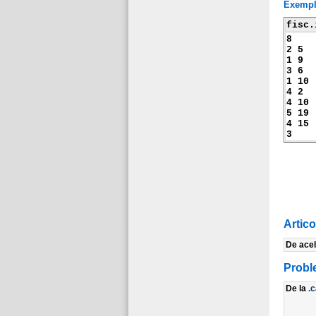
Exemp
fisc.
8
2 5
1 9
3 6
1 10
4 2
4 10
5 19
4 15
3
Artic
De ace
Probl
De la
.