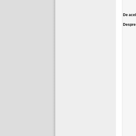
De ace
Despr