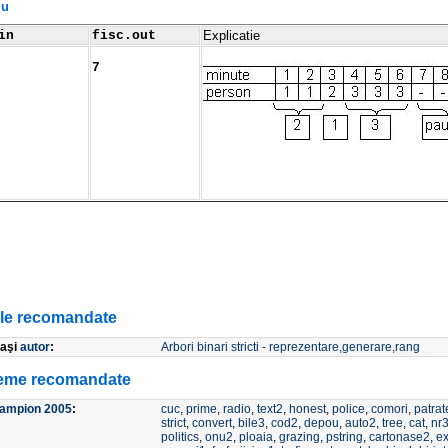
lu
in
fisc.out
Explicatie
7
ole recomandate
laşi
autor
:
Arbori binari stricti - reprezentare,generare,rang
eme recomandate
campion 2005
:
cuc
,
prime
,
radio
,
text2
,
honest
,
police
,
comori
,
patrat
strict
,
convert
,
bile3
,
cod2
,
depou
,
auto2
,
tree
,
cat
,
nr
politics
,
onu2
,
ploaia
,
grazing
,
pstring
,
cartonase2
,
e