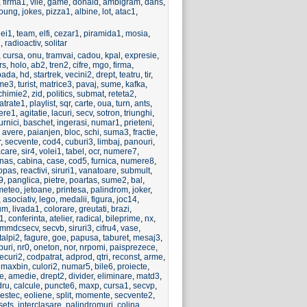
,
firma1
,
vile
,
game
,
donald
,
ambigram
,
dans
,
oung
,
jokes
,
pizza1
,
albine
,
lot
,
atac1
,
lei1
,
team
,
elfi
,
cezar1
,
piramida1
,
mosia
,
1
,
radioactiv
,
solitar
,
cursa
,
onu
,
tramvai
,
cadou
,
kpal
,
expresie
,
rs
,
holo
,
ab2
,
tren2
,
cifre
,
mgo
,
firma
,
pada
,
hd
,
startrek
,
vecini2
,
drept
,
teatru
,
tir
,
me3
,
turist
,
matrice3
,
pavaj
,
sume
,
kafka
,
chimie2
,
zid
,
politics
,
submat
,
reteta2
,
atrate1
,
playlist
,
sqr
,
carte
,
oua
,
turn
,
ants
,
ere1
,
agitatie
,
lacuri
,
secv
,
sotron
,
triunghi
,
urnici
,
baschet
,
ingerasi
,
numar1
,
prieteni
,
,
avere
,
paianjen
,
bloc
,
schi
,
suma3
,
fractie
,
r
,
secvente
,
cod4
,
cuburi3
,
limbaj
,
panouri
,
acare
,
sir4
,
volei1
,
tabel
,
ocr
,
numere7
,
onas
,
cabina
,
case
,
cod5
,
furnica
,
numere8
,
opas
,
reactivi
,
siruri1
,
vanatoare
,
submult
,
9
,
panglica
,
pietre
,
poartas
,
sume2
,
bal
,
meteo
,
jetoane
,
printesa
,
palindrom
,
joker
,
,
asociativ
,
lego
,
medalii
,
figura
,
joc14
,
um
,
livada1
,
colorare
,
greutati
,
brazi
,
s1
,
conferinta
,
atelier
,
radical
,
bileprime
,
nx
,
mmdcsecv
,
secvb
,
siruri3
,
cifru4
,
vase
,
talpi2
,
fagure
,
goe
,
papusa
,
taburet
,
mesaj3
,
iburi
,
nr0
,
oneton
,
nor
,
nrpomi
,
paisprezece
,
ecuri2
,
codpatrat
,
adprod
,
qtri
,
reconst
,
arme
,
,
maxbin
,
culori2
,
numar5
,
bile6
,
proiecte
,
e
,
amedie
,
drept2
,
divider
,
eliminare
,
matd3
,
dru
,
calcule
,
puncte6
,
maxp
,
cursa1
,
secvp
,
estec
,
eoliene
,
split
,
momente
,
secvente2
,
sets
,
interclasare
,
palindromuri
,
colina
,