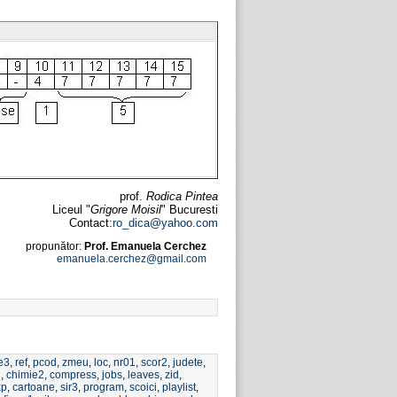
prof.
Rodica Pintea
Liceul "
Grigore Moisil
" Bucuresti
Contact:
ro_dica@yahoo.com
propunător:
Prof. Emanuela Cerchez
emanuela.cerchez@gmail.com
e3
,
ref
,
pcod
,
zmeu
,
loc
,
nr01
,
scor2
,
judete
,
3
,
chimie2
,
compress
,
jobs
,
leaves
,
zid
,
xp
,
cartoane
,
sir3
,
program
,
scoici
,
playlist
,