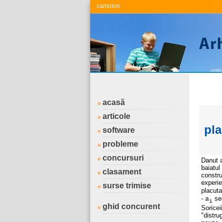
.campion
acasă
articole
pla
software
probleme
concursuri
Danut a
baiatul
clasament
constru
experi
surse trimise
placut
-
se
a
i
ghid concurent
Soricei
"distru