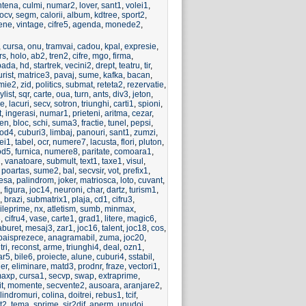
ntena
,
culmi
,
numar2
,
lover
,
sant1
,
volei1
,
jocv
,
segm
,
calorii
,
album
,
kdtree
,
sport2
,
iene
,
vintage
,
cifre5
,
agenda
,
monede2
,
,
cursa
,
onu
,
tramvai
,
cadou
,
kpal
,
expresie
,
rs
,
holo
,
ab2
,
tren2
,
cifre
,
mgo
,
firma
,
pada
,
hd
,
startrek
,
vecini2
,
drept
,
teatru
,
tir
,
urist
,
matrice3
,
pavaj
,
sume
,
kafka
,
bacan
,
mie2
,
zid
,
politics
,
submat
,
reteta2
,
rezervatie
,
ylist
,
sqr
,
carte
,
oua
,
turn
,
ants
,
div3
,
jeton
,
ie
,
lacuri
,
secv
,
sotron
,
triunghi
,
carti1
,
spioni
,
t
,
ingerasi
,
numar1
,
prieteni
,
aritma
,
cezar
,
jen
,
bloc
,
schi
,
suma3
,
fractie
,
tunel
,
pepsi
,
od4
,
cuburi3
,
limbaj
,
panouri
,
sant1
,
zumzi
,
ei1
,
tabel
,
ocr
,
numere7
,
lacusta
,
flori
,
pluton
,
od5
,
furnica
,
numere8
,
paritate
,
comoara1
,
1
,
vanatoare
,
submult
,
text1
,
taxe1
,
visul
,
,
poartas
,
sume2
,
bal
,
secvsir
,
vot
,
prefix1
,
tesa
,
palindrom
,
joker
,
matriosca
,
loto
,
cuvant
,
,
figura
,
joc14
,
neuroni
,
char
,
dartz
,
turism1
,
,
brazi
,
submatrix1
,
plaja
,
cd1
,
cifru3
,
ileprime
,
nx
,
atletism
,
sumb
,
minmax
,
3
,
cifru4
,
vase
,
carte1
,
grad1
,
litere
,
magic6
,
aburet
,
mesaj3
,
zar1
,
joc16
,
talent
,
joc18
,
cos
,
paisprezece
,
anagramabil
,
zuma
,
joc20
,
tri
,
reconst
,
arme
,
triunghi4
,
deal
,
ozn1
,
ar5
,
bile6
,
proiecte
,
alune
,
cuburi4
,
sstabil
,
der
,
eliminare
,
matd3
,
prodnr
,
fraze
,
vectori1
,
axp
,
cursa1
,
secvp
,
swap
,
extraprime
,
it
,
momente
,
secvente2
,
ausoara
,
aranjare2
,
lindromuri
,
colina
,
doitrei
,
rebus1
,
tcif
,
t2
,
tema
,
sprime
,
sir2dif
,
aperm
,
unudoi
,