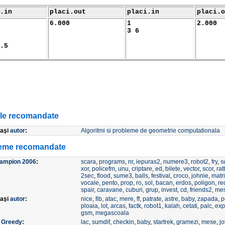
.in
placi.out
placi.in
placi.o
6.000
1
2.000
3 6
.5
ole recomandate
laşi
autor
:
Algoritmi si probleme de geometrie computationala
eme recomandate
campion 2006
:
scara
,
programs
,
nr
,
iepuras2
,
numere3
,
robot2
,
fry
,
s
xor
,
policefm
,
unu
,
criptare
,
ed
,
bilete
,
vector
,
scor
,
rat
2sec
,
flood
,
sume3
,
balls
,
festival
,
croco
,
johnie
,
matr
vocale
,
pento
,
prop
,
ro
,
sol
,
bacan
,
erdos
,
poligon
,
re
spair
,
caravane
,
cuburi
,
grup
,
invest
,
cd
,
friends2
,
me
laşi
autor
:
nice
,
fib
,
atac
,
mere
,
ff
,
patrate
,
astre
,
baby
,
zapada
,
p
ploaia
,
lot
,
arcas
,
factk
,
robot1
,
kalah
,
cetati
,
palc
,
ex
gsm
,
megascoala
e
Greedy
:
lac
,
sumdif
,
checkin
,
baby
,
startrek
,
gramezi
,
mese
,
j