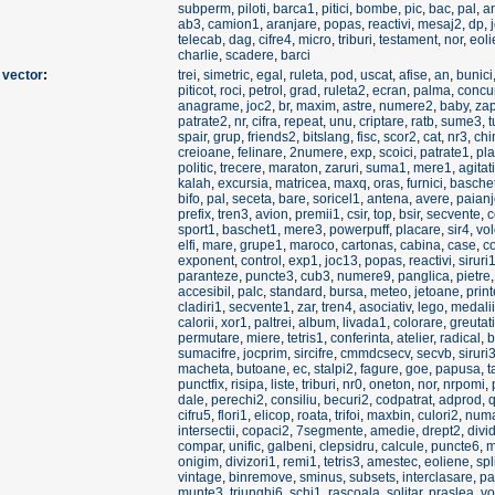
subperm
,
piloti
,
barca1
,
pitici
,
bombe
,
pic
,
bac
,
pal
,
a
ab3
,
camion1
,
aranjare
,
popas
,
reactivi
,
mesaj2
,
dp
,
telecab
,
dag
,
cifre4
,
micro
,
triburi
,
testament
,
nor
,
eol
charlie
,
scadere
,
barci
e
vector
:
trei
,
simetric
,
egal
,
ruleta
,
pod
,
uscat
,
afise
,
an
,
bunici
piticot
,
roci
,
petrol
,
grad
,
ruleta2
,
ecran
,
palma
,
concu
anagrame
,
joc2
,
br
,
maxim
,
astre
,
numere2
,
baby
,
za
patrate2
,
nr
,
cifra
,
repeat
,
unu
,
criptare
,
ratb
,
sume3
,
t
spair
,
grup
,
friends2
,
bitslang
,
fisc
,
scor2
,
cat
,
nr3
,
chi
creioane
,
felinare
,
2numere
,
exp
,
scoici
,
patrate1
,
pla
politic
,
trecere
,
maraton
,
zaruri
,
suma1
,
mere1
,
agitat
kalah
,
excursia
,
matricea
,
maxq
,
oras
,
furnici
,
basche
bifo
,
pal
,
seceta
,
bare
,
soricel1
,
antena
,
avere
,
paian
prefix
,
tren3
,
avion
,
premii1
,
csir
,
top
,
bsir
,
secvente
,
c
sport1
,
baschet1
,
mere3
,
powerpuff
,
placare
,
sir4
,
vol
elfi
,
mare
,
grupe1
,
maroco
,
cartonas
,
cabina
,
case
,
c
exponent
,
control
,
exp1
,
joc13
,
popas
,
reactivi
,
siruri
paranteze
,
puncte3
,
cub3
,
numere9
,
panglica
,
pietre
accesibil
,
palc
,
standard
,
bursa
,
meteo
,
jetoane
,
prin
cladiri1
,
secvente1
,
zar
,
tren4
,
asociativ
,
lego
,
medalii
calorii
,
xor1
,
paltrei
,
album
,
livada1
,
colorare
,
greutati
permutare
,
miere
,
tetris1
,
conferinta
,
atelier
,
radical
,
b
sumacifre
,
jocprim
,
sircifre
,
cmmdcsecv
,
secvb
,
siruri
macheta
,
butoane
,
ec
,
stalpi2
,
fagure
,
goe
,
papusa
,
t
punctfix
,
risipa
,
liste
,
triburi
,
nr0
,
oneton
,
nor
,
nrpomi
,
dale
,
perechi2
,
consiliu
,
becuri2
,
codpatrat
,
adprod
,
q
cifru5
,
flori1
,
elicop
,
roata
,
trifoi
,
maxbin
,
culori2
,
num
intersectii
,
copaci2
,
7segmente
,
amedie
,
drept2
,
divi
compar
,
unific
,
galbeni
,
clepsidru
,
calcule
,
puncte6
,
m
onigim
,
divizori1
,
remi1
,
tetris3
,
amestec
,
eoliene
,
spl
vintage
,
binremove
,
sminus
,
subsets
,
interclasare
,
pa
munte3
,
triunghi6
,
schi1
,
rascoala
,
solitar
,
praslea
,
vo