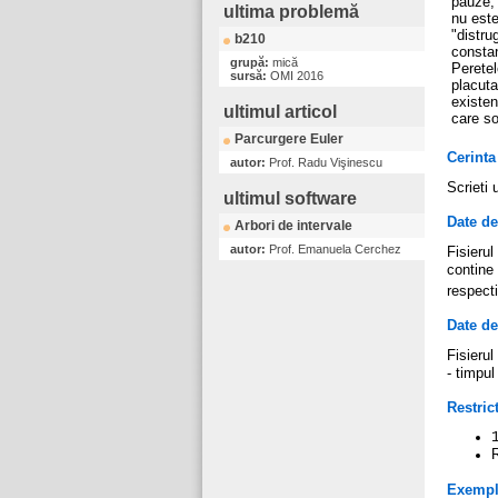
pauze, 
ultima problemă
nu este
"distru
b210
constan
grupă:
mică
Peretel
sursă:
OMI 2016
placuta
existen
ultimul articol
care so
Parcurgere Euler
Cerinta
autor:
Prof. Radu Vişinescu
Scrieti
ultimul software
Date de
Arbori de intervale
autor:
Prof. Emanuela Cerchez
Fisierul
contine
respecti
Date de
Fisierul
- timpu
Restrict
R
Exemp