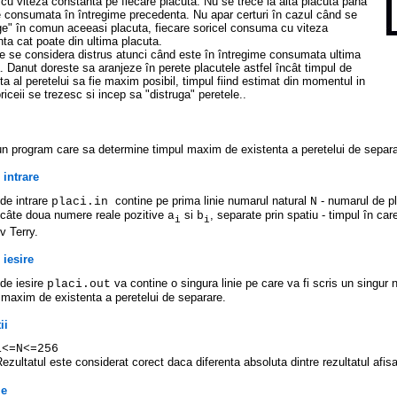
cu viteza constanta pe fiecare placuta. Nu se trece la alta placuta pâna
 consumata în întregime precedenta. Nu apar certuri în cazul când se
ge" în comun aceeasi placuta, fiecare soricel consuma cu viteza
ta cat poate din ultima placuta.
e se considera distrus atunci când este în întregime consumata ultima
. Danut doreste sa aranjeze în perete placutele astfel încât timpul de
ta al peretelui sa fie maxim posibil, timpul fiind estimat din momentul in
riceii se trezesc si incep sa "distruga" peretele..
 un program care sa determine timpul maxim de existenta a peretelui de separa
 intrare
 de intrare
contine pe prima linie numarul natural
- numarul de pl
placi.in
N
 câte doua numere reale pozitive
si
, separate prin spatiu - timpul în ca
a
b
i
i
v Terry.
 iesire
 de iesire
va contine o singura linie pe care va fi scris un singur n
placi.out
l maxim de existenta a peretelui de separare.
ii
1<=N<=256
ezultatul este considerat corect daca diferenta absoluta dintre rezultatul afisa
le