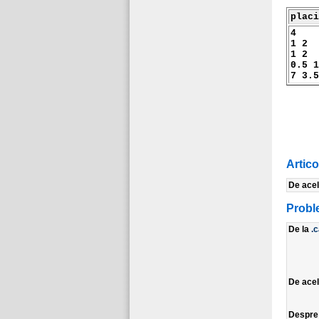
placi
4
1 2
1 2
0.5 1
7 3.5
Artic
De ace
Probl
De la
.
De ace
Despr