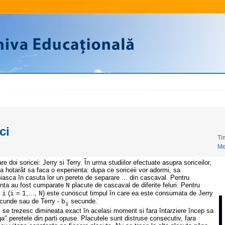
ci
Ti
Me
re doi soricei: Jerry si Terry. În urma studiilor efectuate asupra soriceilor,
 a hotarât sa faca o experienta: dupa ce soriceii vor adormi, sa
iasca în casuta lor un perete de separare ... din cascaval. Pentru
enta au fost cumparate
placute de cascaval de diferite feluri. Pentru
N
a
(
=
,…,
) este cunoscut timpul în care ea este consumata de Jerry
i
i
1
N
cunde sau de Terry -
secunde.
b
i
i se trezesc dimineata exact în acelasi moment si fara întarziere încep sa
ga" peretele din parti opuse. Placutele sunt distruse consecutiv, fara