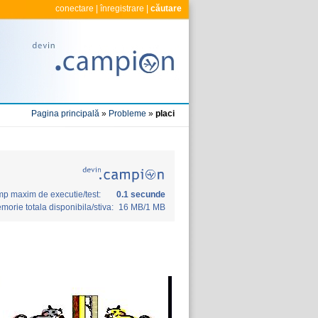
conectare
|
înregistrare
|
căutare
Pagina principală
»
Probleme
»
placi
mp maxim de executie/test:
0.1 secunde
morie totala disponibila/stiva:
16 MB/1 MB