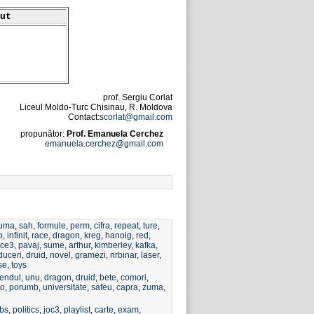
ut
prof. Sergiu Corlat
Liceul Moldo-Turc Chisinau, R. Moldova
Contact:
scorlat@gmail.com
propunător:
Prof. Emanuela Cerchez
emanuela.cerchez@gmail.com
uma
,
sah
,
formule
,
perm
,
cifra
,
repeat
,
ture
,
b
,
infinit
,
race
,
dragon
,
kreg
,
hanoig
,
red
,
ice3
,
pavaj
,
sume
,
arthur
,
kimberley
,
kafka
,
duceri
,
druid
,
novel
,
gramezi
,
nrbinar
,
laser
,
se
,
toys
endul
,
unu
,
dragon
,
druid
,
bete
,
comori
,
po
,
porumb
,
universitate
,
safeu
,
capra
,
zuma
,
obs
,
politics
,
joc3
,
playlist
,
carte
,
exam
,