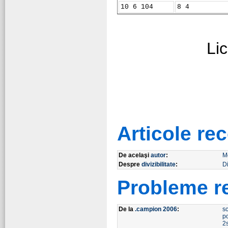
10 6 104
8 4
Lic
Articole r
De acelaşi
autor
:
M
Despre
divizibilitate
:
Di
Probleme r
De la
.campion 2006
:
s
p
2