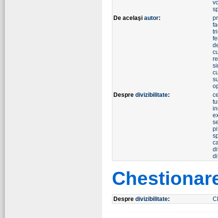
v
sp
De acelaşi
autor
:
p
fa
tr
fe
d
c
r
si
c
s
o
Despre
divizibilitate
:
ce
tu
in
e
s
pi
s
ca
di
di
Chestionar
Despre
divizibilitate
:
C