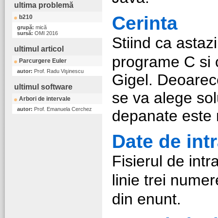
ultima problemă
Cerinta
b210
grupă:
mică
sursă:
OMI 2016
Stiind ca astazi
ultimul articol
programe C si 
Parcurgere Euler
autor:
Prof. Radu Vişinescu
Gigel. Deoarece
ultimul software
se va alege so
Arbori de intervale
autor:
Prof. Emanuela Cerchez
depanate este
Date de int
Fisierul de int
linie trei nume
din enunt.