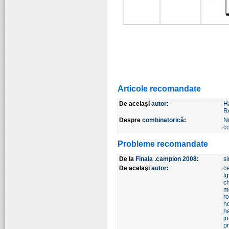
Articole recomandate
De acelaşi
autor
:
H
R
Despre
combinatorică
:
N
c
Probleme recomandate
De la
Finala .campion 2008
:
si
De acelaşi
autor
:
ce
tg
c
m
r
h
h
j
p