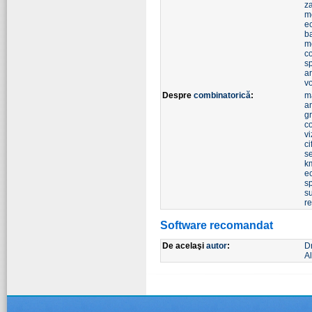
z
m
ec
b
m
co
s
a
v
Despre
combinatorică
:
m
a
g
c
vi
ci
s
k
e
s
s
re
Software recomandat
De acelaşi
autor
:
D
Al