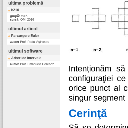
ultima problemă
b210
grupă:
mică
sursă:
OMI 2016
ultimul articol
Parcurgere Euler
autor:
Prof. Radu Vişinescu
ultimul software
Arbori de intervale
autor:
Prof. Emanuela Cerchez
Intenţionăm să
configuraţiei c
orice punct al c
singur segment 
Cerinţă
Să se determine