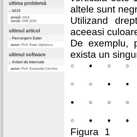
ultima problemă
altele sunt neg
b210
Utilizand drep
grupă:
mică
sursă:
OMI 2016
aceeasi culoare
ultimul articol
Parcurgere Euler
De exemplu, p
autor:
Prof. Radu Vişinescu
exista un singur
ultimul software
Arbori de intervale
autor:
Prof. Emanuela Cerchez
Fi