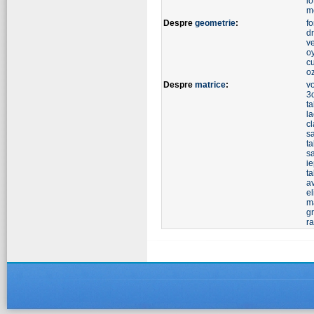
lo
m
Despre
geometrie
:
f
d
ve
o
cu
o
Despre
matrice
:
v
3
t
la
cl
s
ta
s
ie
t
a
el
m
g
r