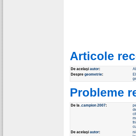
Articole r
De acelaşi
autor
:
A
Despre
geometrie
:
E
g
Probleme r
De la
.campion 2007
:
p
de
ci
m
fr
c
De acelaşi
autor
:
n