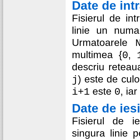
Date de int
Fisierul de in
linie un numa
Urmatoarele
multimea {
,
0
descriu reteau
) este de cul
j
este
, ia
i+1
0
Date de ies
Fisierul de i
singura linie 