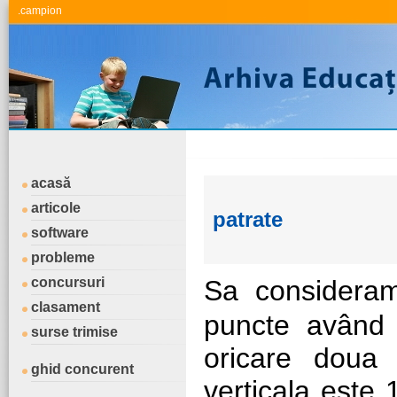
.campion
acasă
articole
patrate
software
probleme
concursuri
Sa considera
clasament
puncte având c
surse trimise
oricare doua
ghid concurent
verticala este 