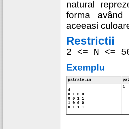
natural repre
forma având 
aceeasi culoar
Restrictii
2 <= N <= 5
Exemplu
patrate
.in
pa
1
4
0 1 0 0
0 0 1 1
1 0 0 0
0 1 1 1