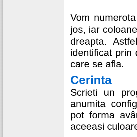
Figu
Vom numerota l
jos, iar coloane
dreapta. Astfe
identificat pri
care se afla.
Cerinta
Scrieti un pr
anumita confi
pot forma avân
aceeasi culoar