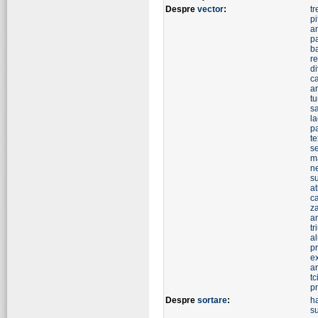
Despre
vector
:
tr
pi
a
p
b
re
d
ca
a
tu
s
l
pa
te
se
m
n
s
at
c
z
a
tr
a
p
e
a
tc
pr
Despre
sortare
:
h
s