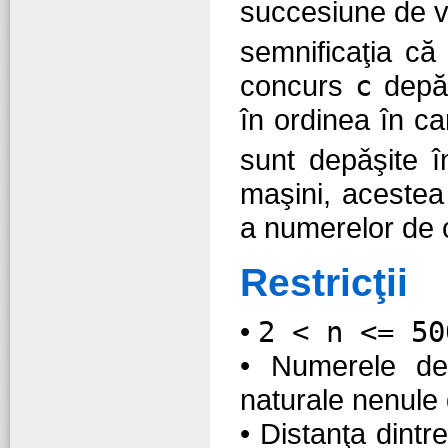
succesiune de v
semnificaţia că 
concurs
c
depă
în ordinea în c
sunt depǎşite 
maşini, acestea
a numerelor de 
Restricţii
•
2 < n <= 50
• Numerele de
naturale nenule 
• Distanţa dintre