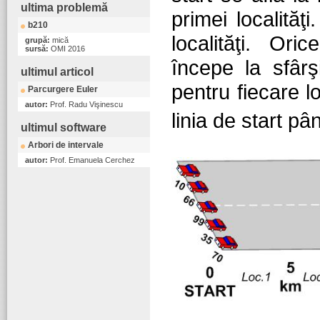
ultima problemă
primei localităţi
b210
localităţi. Ori
grupă:
mică
sursă:
OMI 2016
începe la sfârşi
ultimul articol
pentru fiecare l
Parcurgere Euler
autor:
Prof. Radu Vişinescu
linia de start pân
ultimul software
Arbori de intervale
autor:
Prof. Emanuela Cerchez