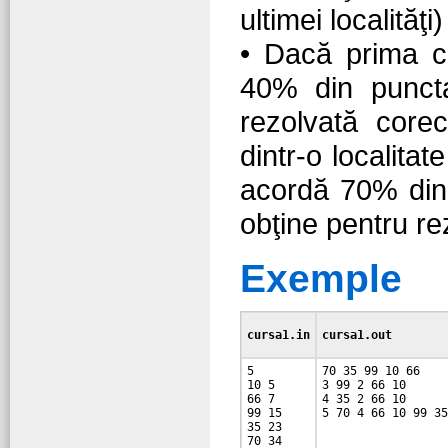
ultimei localităţi
• Dacă prima ce
40% din puncta
rezolvată corec
dintr-o localitat
acordă 70% din 
obţine pentru re
Exemple
cursa1.in
cursa1.out
5

70 35 99 10 66

10 5

3 99 2 66 10

66 7

4 35 2 66 10

99 15

35 23
