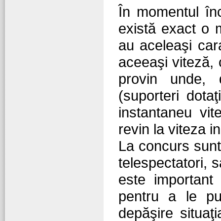
În momentul înce
există exact o m
au aceleaşi car
aceeaşi viteză, c
provin unde, d
(suporteri dotaţ
instantaneu vit
revin la viteza ini
La concurs sunt i
telespectatori, 
este important 
pentru a le pu
depăşire situaţ