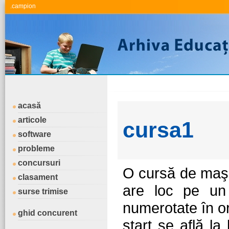
.campion
acasă
articole
cursa1
software
probleme
concursuri
O cursă de maşi
clasament
are loc pe un
surse trimise
numerotate în o
ghid concurent
start se află la