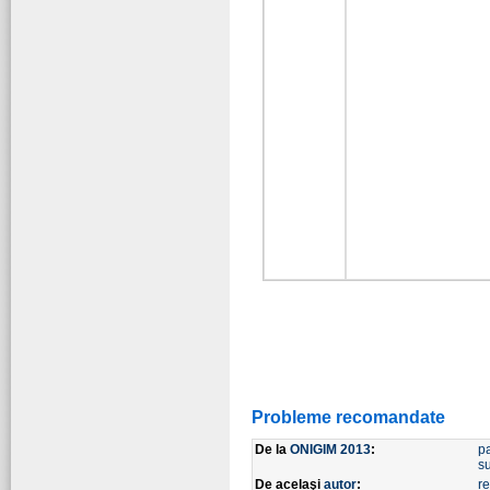
Probleme recomandate
De la
ONIGIM 2013
:
p
s
De acelaşi
autor
:
re