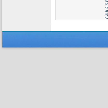
s
re
ca
a
ri
cu