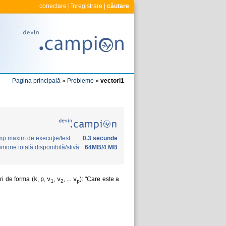
conectare
|
înregistrare
|
căutare
Pagina principală
»
Probleme
»
vectori1
mp maxim de execuţie/test:
0.3 secunde
morie totală disponibilă/stivă:
64MB/4 MB
ri de forma (
,
,
,
, ...
): "Care este a
k
p
v
v
v
1
2
p