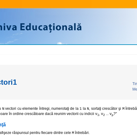
tori1
Ti
Me
u
vectori cu elemente întregi, numerotaţi de la
la
, sortaţi crescător şi
întrebă
N
1
N
M
loare în ordine crescătoare dacă reunim vectorii cu indicii
,
...
?"
v
v
v
1
2
p
nţă
afişeze răspunsul pentru fiecare dintre cele
întrebări.
M