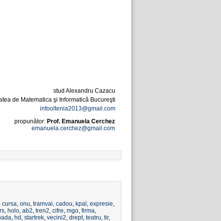
stud Alexandru Cazacu
atea de Matematica şi Informatică Bucureşti
infooltenia2013@gmail.com
propunător:
Prof. Emanuela Cerchez
emanuela.cerchez@gmail.com
,
cursa
,
onu
,
tramvai
,
cadou
,
kpal
,
expresie
,
rs
,
holo
,
ab2
,
tren2
,
cifre
,
mgo
,
firma
,
pada
,
hd
,
startrek
,
vecini2
,
drept
,
teatru
,
tir
,