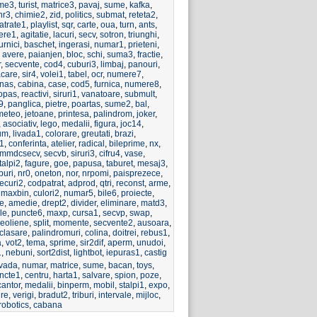
me3
,
turist
,
matrice3
,
pavaj
,
sume
,
kafka
,
nr3
,
chimie2
,
zid
,
politics
,
submat
,
reteta2
,
atrate1
,
playlist
,
sqr
,
carte
,
oua
,
turn
,
ants
,
ere1
,
agitatie
,
lacuri
,
secv
,
sotron
,
triunghi
,
urnici
,
baschet
,
ingerasi
,
numar1
,
prieteni
,
,
avere
,
paianjen
,
bloc
,
schi
,
suma3
,
fractie
,
r
,
secvente
,
cod4
,
cuburi3
,
limbaj
,
panouri
,
acare
,
sir4
,
volei1
,
tabel
,
ocr
,
numere7
,
onas
,
cabina
,
case
,
cod5
,
furnica
,
numere8
,
opas
,
reactivi
,
siruri1
,
vanatoare
,
submult
,
9
,
panglica
,
pietre
,
poartas
,
sume2
,
bal
,
meteo
,
jetoane
,
printesa
,
palindrom
,
joker
,
,
asociativ
,
lego
,
medalii
,
figura
,
joc14
,
um
,
livada1
,
colorare
,
greutati
,
brazi
,
s1
,
conferinta
,
atelier
,
radical
,
bileprime
,
nx
,
mmdcsecv
,
secvb
,
siruri3
,
cifru4
,
vase
,
talpi2
,
fagure
,
goe
,
papusa
,
taburet
,
mesaj3
,
iburi
,
nr0
,
oneton
,
nor
,
nrpomi
,
paisprezece
,
ecuri2
,
codpatrat
,
adprod
,
qtri
,
reconst
,
arme
,
,
maxbin
,
culori2
,
numar5
,
bile6
,
proiecte
,
e
,
amedie
,
drept2
,
divider
,
eliminare
,
matd3
,
le
,
puncte6
,
maxp
,
cursa1
,
secvp
,
swap
,
eoliene
,
split
,
momente
,
secvente2
,
ausoara
,
rclasare
,
palindromuri
,
colina
,
doitrei
,
rebus1
,
a
,
vot2
,
tema
,
sprime
,
sir2dif
,
aperm
,
unudoi
,
1
,
nebuni
,
sort2dist
,
lightbot
,
iepuras1
,
castig
ivada
,
numar
,
matrice
,
sume
,
bacan
,
toys
,
ncte1
,
centru
,
harta1
,
salvare
,
spion
,
poze
,
cantor
,
medalii
,
binperm
,
mobil
,
stalpi1
,
expo
,
ire
,
verigi
,
bradut2
,
triburi
,
intervale
,
mijloc
,
robotics
,
cabana