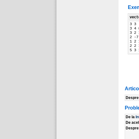
Exe
vect
3 3
3 4 
3 2 
2 -7
1 2 
2 2 
5 3 
Artic
Despr
Probl
De la
I
De ace
Despr