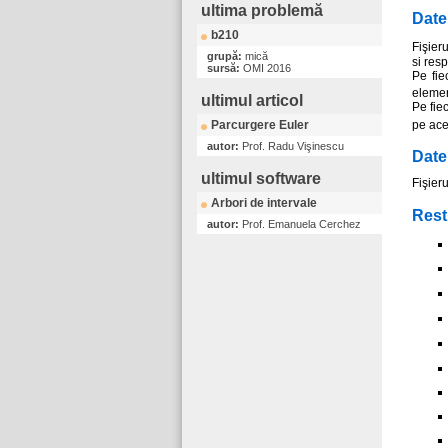
ultima problemă
Date
b210
Fişier
grupă:
mică
si res
sursă:
OMI 2016
Pe fie
elemen
ultimul articol
Pe fie
pe ace
Parcurgere Euler
autor:
Prof. Radu Vişinescu
Date
ultimul software
Fişier
Arbori de intervale
Restr
autor:
Prof. Emanuela Cerchez