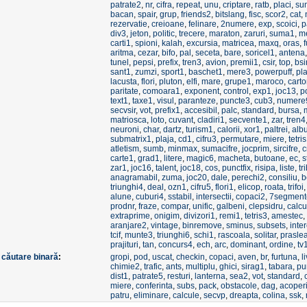
patrate2
,
nr
,
cifra
,
repeat
,
unu
,
criptare
,
ratb
,
placi
,
su
bacan
,
spair
,
grup
,
friends2
,
bitslang
,
fisc
,
scor2
,
cat
,
rezervatie
,
creioane
,
felinare
,
2numere
,
exp
,
scoici
,
p
div3
,
jeton
,
politic
,
trecere
,
maraton
,
zaruri
,
suma1
,
m
carti1
,
spioni
,
kalah
,
excursia
,
matricea
,
maxq
,
oras
,
f
aritma
,
cezar
,
bifo
,
pal
,
seceta
,
bare
,
soricel1
,
antena
tunel
,
pepsi
,
prefix
,
tren3
,
avion
,
premii1
,
csir
,
top
,
bsi
sant1
,
zumzi
,
sport1
,
baschet1
,
mere3
,
powerpuff
,
pl
lacusta
,
flori
,
pluton
,
elfi
,
mare
,
grupe1
,
maroco
,
cart
paritate
,
comoara1
,
exponent
,
control
,
exp1
,
joc13
,
p
text1
,
taxe1
,
visul
,
paranteze
,
puncte3
,
cub3
,
numere
secvsir
,
vot
,
prefix1
,
accesibil
,
palc
,
standard
,
bursa
,
matriosca
,
loto
,
cuvant
,
cladiri1
,
secvente1
,
zar
,
tren4
neuroni
,
char
,
dartz
,
turism1
,
calorii
,
xor1
,
paltrei
,
alb
submatrix1
,
plaja
,
cd1
,
cifru3
,
permutare
,
miere
,
tetri
atletism
,
sumb
,
minmax
,
sumacifre
,
jocprim
,
sircifre
,
c
carte1
,
grad1
,
litere
,
magic6
,
macheta
,
butoane
,
ec
,
s
zar1
,
joc16
,
talent
,
joc18
,
cos
,
punctfix
,
risipa
,
liste
,
tr
anagramabil
,
zuma
,
joc20
,
dale
,
perechi2
,
consiliu
,
b
triunghi4
,
deal
,
ozn1
,
cifru5
,
flori1
,
elicop
,
roata
,
trifoi
alune
,
cuburi4
,
sstabil
,
intersectii
,
copaci2
,
7segment
prodnr
,
fraze
,
compar
,
unific
,
galbeni
,
clepsidru
,
calcu
extraprime
,
onigim
,
divizori1
,
remi1
,
tetris3
,
amestec
,
aranjare2
,
vintage
,
binremove
,
sminus
,
subsets
,
inte
tcif
,
munte3
,
triunghi6
,
schi1
,
rascoala
,
solitar
,
prasle
prajituri
,
tan
,
concurs4
,
ech
,
arc
,
dominant
,
ordine
,
tv
e
căutare binară
:
gropi
,
pod
,
uscat
,
checkin
,
copaci
,
aven
,
br
,
furtuna
,
l
chimie2
,
trafic
,
ants
,
multiplu
,
ghici
,
sirag1
,
tabara
,
pu
dist1
,
patrate5
,
resturi
,
lanterna
,
sea2
,
vot
,
standard
,
miere
,
conferinta
,
subs
,
pack
,
obstacole
,
dag
,
acoper
patru
,
eliminare
,
calcule
,
secvp
,
dreapta
,
colina
,
ssk
,