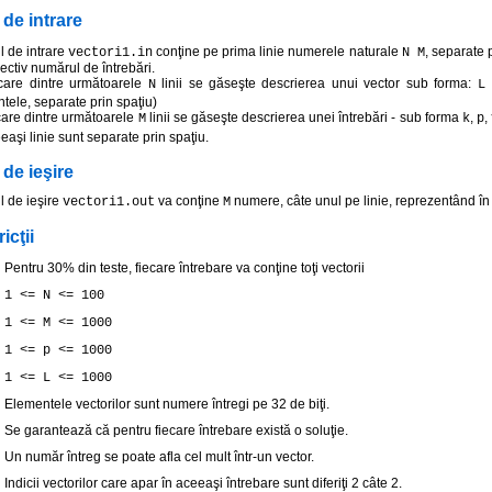
 de intrare
ul de intrare
conţine pe prima linie numerele naturale
, separate 
vectori1.in
N M
pectiv numărul de întrebări.
care dintre următoarele
linii se găseşte descrierea unui vector sub forma:
N
L
tele, separate prin spaţiu)
care dintre următoarele
linii se găseşte descrierea unei întrebări - sub forma
,
,
M
k
p
eaşi linie sunt separate prin spaţiu.
 de ieşire
ul de ieşire
va conţine
numere, câte unul pe linie, reprezentând în
vectori1.out
M
icţii
Pentru 30% din teste, fiecare întrebare va conţine toţi vectorii
1 <= N <= 100
1 <= M <= 1000
1 <= p <= 1000
1 <= L <= 1000
Elementele vectorilor sunt numere întregi pe 32 de biţi.
Se garantează că pentru fiecare întrebare există o soluţie.
Un număr întreg se poate afla cel mult într-un vector.
Indicii vectorilor care apar în aceeaşi întrebare sunt diferiţi 2 câte 2.