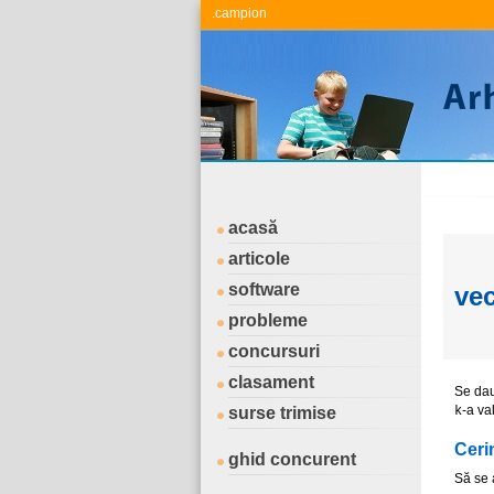
.campion
acasă
articole
software
vec
probleme
concursuri
clasament
Se da
-a va
surse trimise
k
Ceri
ghid concurent
Să se 