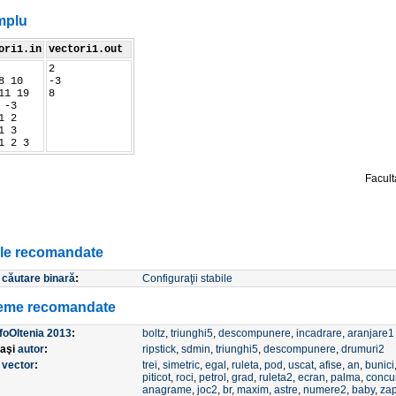
mplu
ori1.in
vectori1.out
2
8 10
-3
11 19
8
 -3
1 2
1 3
1 2 3
Facult
ole recomandate
e
căutare binară
:
Configuraţii stabile
eme recomandate
nfoOltenia 2013
:
boltz
,
triunghi5
,
descompunere
,
incadrare
,
aranjare1
laşi
autor
:
ripstick
,
sdmin
,
triunghi5
,
descompunere
,
drumuri2
e
vector
:
trei
,
simetric
,
egal
,
ruleta
,
pod
,
uscat
,
afise
,
an
,
bunici
piticot
,
roci
,
petrol
,
grad
,
ruleta2
,
ecran
,
palma
,
concu
anagrame
,
joc2
,
br
,
maxim
,
astre
,
numere2
,
baby
,
za