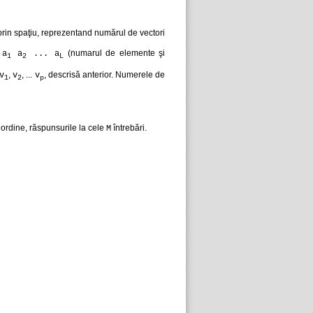
prin spaţiu, reprezentand numărul de vectori
(numarul de elemente şi
 a
a
... a
1
2
L
,
, ...
, descrisă anterior. Numerele de
v
v
v
1
2
p
 ordine, răspunsurile la cele
întrebări.
M