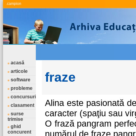
.campion
acasă
articole
fraze
software
probleme
concursuri
Alina este pasionată de
clasament
caracter (spaţiu sau virg
surse
trimise
O frază pangram perfect
ghid
numărul de fraze pangra
concurent