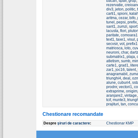
bacan
,
spair
,
grup
,
rezervatie
,
creioan
div3
,
jeton
,
politic
,
carti1
,
spioni
,
kala
aritma
,
cezar
,
bifo
,
tunel
,
pepsi
,
prefix
sant1
,
zumzi
,
sport
lacusta
,
flori
,
pluto
paritate
,
comoara1
text1
,
taxe1
,
visul
,
secvsir
,
vot
,
prefix1
matriosca
,
loto
,
cuv
neuroni
,
char
,
dart
submatrix1
,
plaja
,
atletism
,
sumb
,
mi
carte1
,
grad1
,
liter
zar1
,
joc16
,
talent
,
anagramabil
,
zum
triunghi4
,
deal
,
oz
alune
,
cuburi4
,
sst
prodnr
,
vectori1
,
c
extraprime
,
onigim
aranjare2
,
vintage
tcif
,
munte3
,
triung
prajituri
,
tan
,
concu
Chestionare recomandate
Despre
şiruri de caractere
:
Chestionar KMP