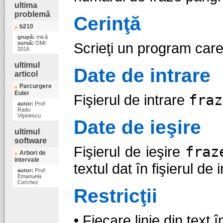
ultima
problemă
Cerinţă
b210
grupă:
mică
sursă:
OMI
Scrieţi un program care
2016
ultimul
Date de intrare
articol
Parcurgere
Euler
Fişierul de intrare
fraz
autor:
Prof.
Radu
Vişinescu
Date de ieşire
ultimul
software
Fişierul de ieşire
fraz
Arbori de
intervale
textul dat în fişierul de
autor:
Prof.
Emanuela
Cerchez
Restricţii
• Fiecare linie din text