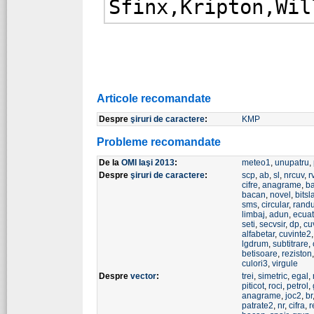
Articole recomandate
Despre
şiruri de caractere
:
KMP
Probleme recomandate
De la
OMI Iaşi 2013
:
meteo1
,
unupatru
,
Despre
şiruri de caractere
:
scp
,
ab
,
sl
,
nrcuv
,
r
cifre
,
anagrame
,
b
bacan
,
novel
,
bitsl
sms
,
circular
,
randu
limbaj
,
adun
,
ecuat
seti
,
secvsir
,
dp
,
cu
alfabetar
,
cuvinte2
lgdrum
,
subtitrare
,
betisoare
,
reziston
culori3
,
virgule
Despre
vector
:
trei
,
simetric
,
egal
,
piticot
,
roci
,
petrol
,
anagrame
,
joc2
,
br
patrate2
,
nr
,
cifra
,
r