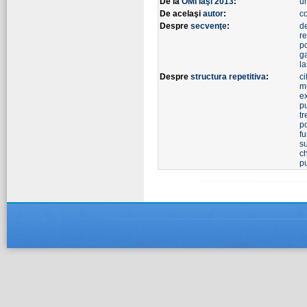
De la
OMI Iaşi 2013
:
u
De acelaşi
autor
:
co
Despre
secvenţe
:
d
r
p
g
l
Despre
structura repetitiva
:
ci
m
e
p
t
p
fu
s
ch
p