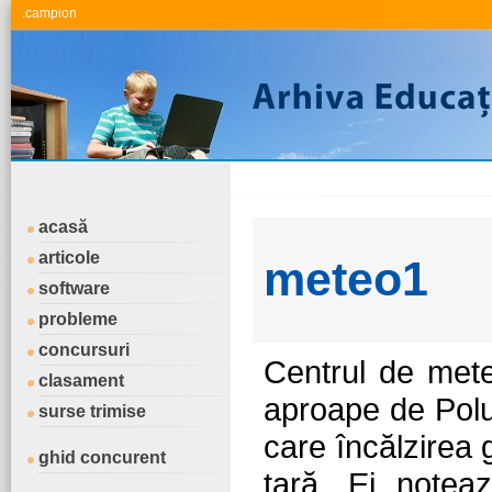
.campion
acasă
articole
meteo1
software
probleme
concursuri
Centrul de meteo
clasament
aproape de Polu
surse trimise
care încălzirea 
ghid concurent
ţară. Ei note