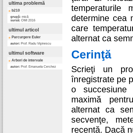
ultima problemă
temperaturile 
b210
determine cea m
grupă:
mică
sursă:
OMI 2016
care temperatur
ultimul articol
alternat ca sem
Parcurgere Euler
autor:
Prof. Radu Vişinescu
Cerinţă
ultimul software
Arbori de intervale
Scrieţi un pr
autor:
Prof. Emanuela Cerchez
înregistrate pe 
o succesiune 
maximă pentru
alternat ca se
secvenţe, mete
recentă. Dacă n