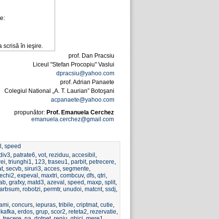
e:
crisă în ieşire.
prof. Dan Pracsiu
Liceul "Stefan Procopiu" Vaslui
dpracsiu@yahoo.com
prof. Adrian Panaete
Colegiul National „A. T. Laurian” Botoşani
acpanaete@yahoo.com
propunător:
Prof. Emanuela Cerchez
emanuela.cerchez@gmail.com
l
,
speed
div3
,
patrate6
,
vot
,
reziduu
,
accesibil
,
rei
,
triunghi1
,
123
,
traseu1
,
parbit
,
petrecere
,
at
,
secvb
,
siruri3
,
acces
,
segmente
,
echi2
,
expeval
,
maxtri
,
combcuv
,
dfs
,
qtri
,
ab
,
grafxy
,
matd3
,
azeval
,
speed
,
maxp
,
split
,
arbsum
,
robotzi
,
permtr
,
unudoi
,
matcnt
,
ssdj
,
gami
,
concurs
,
iepuras
,
tribile
,
criptmat
,
cutie
,
,
kafka
,
erdos
,
grup
,
scor2
,
reteta2
,
rezervatie
,
,
trecere
,
na
,
dotnet
,
renju
,
ghici
,
mere1
,