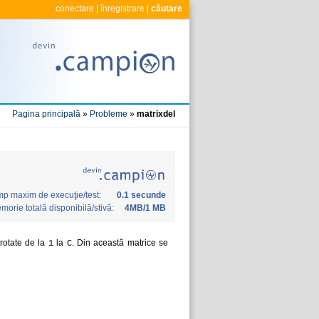
conectare
|
înregistrare
|
căutare
Pagina principală
»
Probleme
»
matrixdel
mp maxim de execuţie/test:
0.1 secunde
morie totală disponibilă/stivă:
4MB/1 MB
otate de la
la
. Din această matrice se
1
C