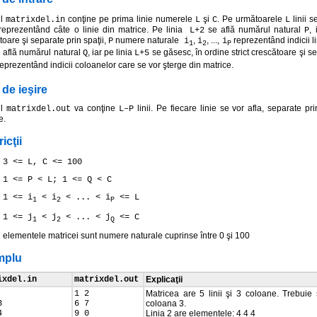
ul
conţine pe prima linie numerele
şi
. Pe următoarele
linii s
matrixdel.in
L
C
L
 reprezentând câte o linie din matrice. Pe linia
se află numărul natural
,
L+2
P
toare şi separate prin spaţii,
numere naturale
,
, ...,
reprezentând indicii li
P
i
i
i
1
2
P
 află numărul natural
, iar pe linia
se găsesc, în ordine strict crescătoare şi se
Q
L+5
eprezentând indicii coloanelor care se vor şterge din matrice.
 de ieşire
ul
va conţine
linii. Pe fiecare linie se vor afla, separate pr
matrixdel.out
L–P
e.
icţii
3 <= L, C <= 100
1 <= P < L; 1 <= Q < C
1 <= i
< i
< ... < i
<= L
1
2
P
1 <= j
< j
< ... < j
<= C
1
2
Q
elementele matricei sunt numere naturale cuprinse între 0 şi 100
mplu
ixdel.in
matrixdel.out
Explicaţii
1 2
Matricea are 5 linii şi 3 coloane. Trebuie ş
3
6 7
coloana 3.
4
9 0
Linia 2 are elementele: 4 4 4