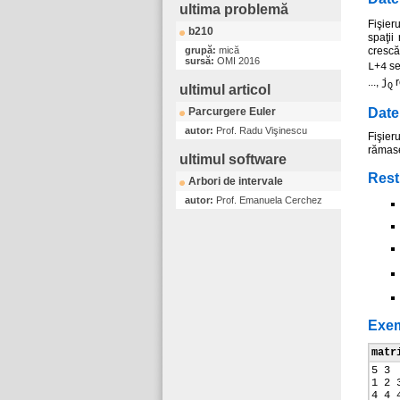
ultima problemă
Fişier
b210
spaţii
grupă:
mică
crescă
sursă:
OMI 2016
se
L+4
...,
r
j
Q
ultimul articol
Parcurgere Euler
Date
autor:
Prof. Radu Vişinescu
Fişier
rămas
ultimul software
Restr
Arbori de intervale
autor:
Prof. Emanuela Cerchez
Exe
matr
5 3
1 2 
4 4 