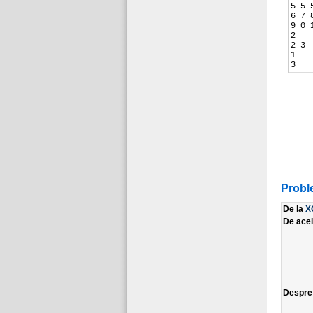
5 5 
6 7 
9 0 
2
2 3
1
3
Probl
De la
X
De ace
Despr