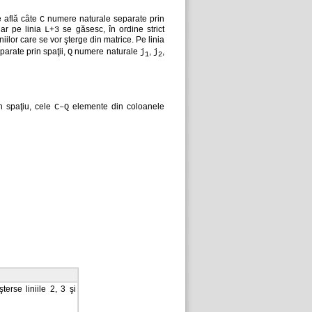
e află câte
numere naturale separate prin
C
 iar pe linia
se găsesc, în ordine strict
L+3
niilor care se vor şterge din matrice. Pe linia
parate prin spaţii,
numere naturale
,
,
Q
j
j
1
2
in spaţiu, cele
elemente din coloanele
C–Q
terse liniile 2, 3 şi