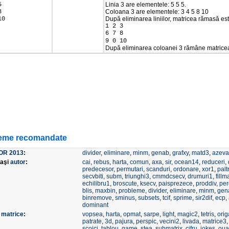
5
Linia 3 are elementele: 5 5 5.
8
Coloana 3 are elementele: 3 4 5 8 10
10
După eliminarea liniilor, matricea rămasă est
1 2 3
6 7 8
9 0 10
După eliminarea coloanei 3 rămâne matricea s
eme recomandate
OR 2013
:
divider
,
eliminare
,
minm
,
genab
,
grafxy
,
matd3
,
azeva
laşi
autor
:
cai
,
rebus
,
harta
,
comun
,
axa
,
sir
,
ocean14
,
reduceri
,
predecesor
,
permutari
,
scanduri
,
ordonare
,
xor1
,
palt
secvbiti
,
subm
,
triunghi3
,
cmmdcsecv
,
drumuri1
,
fillm
echilibru1
,
broscute
,
ksecv
,
paisprezece
,
proddiv
,
per
blis
,
maxbin
,
probleme
,
divider
,
eliminare
,
minm
,
gen
binremove
,
sminus
,
subsets
,
tcif
,
sprime
,
sir2dif
,
ecp
,
dominant
e
matrice
:
vopsea
,
harta
,
opmat
,
sarpe
,
light
,
magic2
,
tetris
,
ori
patrate
,
3d
,
pajura
,
perspic
,
vecini2
,
livada
,
matrice3
scoici
,
tablou
,
game
,
stea
,
submatrix
,
cifru
,
jokes
,
oua