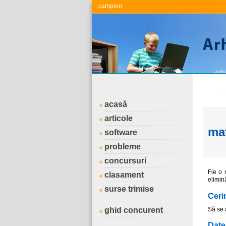
.campion
acasă
articole
mat
software
probleme
concursuri
Fie o 
clasament
elimi
surse trimise
Ceri
ghid concurent
Să se 
Date