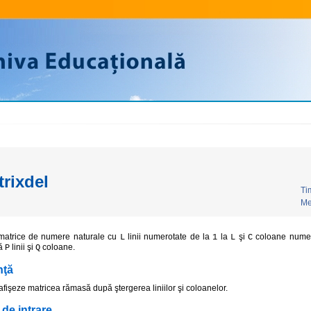
rixdel
Ti
Me
matrice de numere naturale cu
linii numerotate de la
la
şi
coloane numer
L
1
L
C
nă
linii şi
coloane.
P
Q
nţă
afişeze matricea rămasă după ştergerea liniilor şi coloanelor.
 de intrare