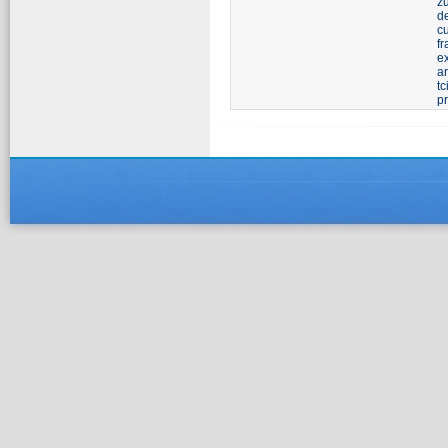
z
d
c
fr
e
a
tc
pr