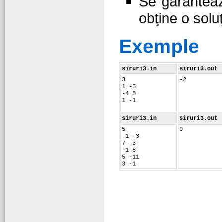
Se garanteaz
obţine o solu
Exemple
siruri3.in
siruri3.out
3
-2
1 -5
-4 8
1 -1
siruri3.in
siruri3.out
5
9
-1 -3
7 -3
-1 8
5 -11
3 -1