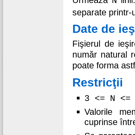
N
separate printr-
Date de ieş
Fişierul de ieş
număr natural
poate forma ast
Restricţii
3 <= N <=
Valorile me
cuprinse înt