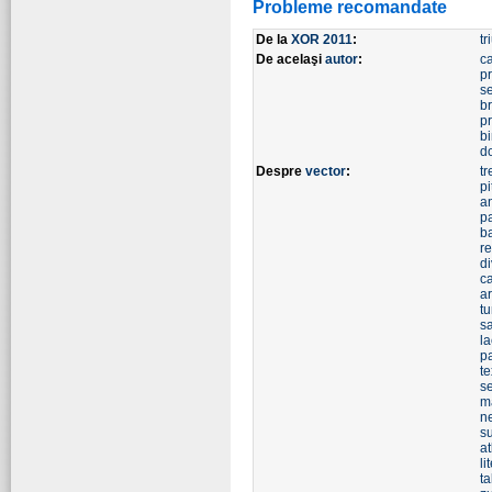
Probleme recomandate
De la
XOR 2011
:
tr
De acelaşi
autor
:
ca
p
se
b
p
b
d
Despre
vector
:
tr
pi
a
p
b
re
d
ca
a
tu
s
l
pa
te
se
m
n
s
at
li
ta