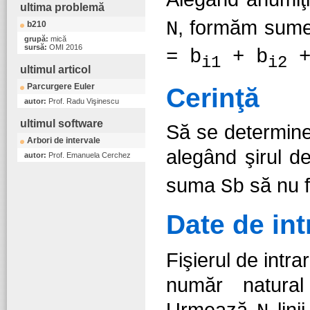
ultima problemă
, formăm sum
N
b210
grupă:
mică
sursă:
OMI 2016
= b
+ b
+
i1
i2
ultimul articol
Parcurgere Euler
Cerinţă
autor:
Prof. Radu Vişinescu
ultimul software
Să se determi
Arbori de intervale
alegând şirul de
autor:
Prof. Emanuela Cerchez
suma
să nu f
Sb
Date de int
Fişierul de intra
număr natur
Urmează
lini