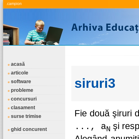
.campion
acasă
articole
siruri3
software
probleme
concursuri
clasament
Fie două şiruri
surse trimise
şi res
..., a
N
ghid concurent
Alegând anumiţi