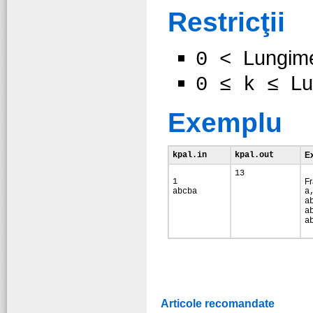
Restricţii
Lungime
0 <
Lu
0 ≤ k ≤
Exemplu
kpal.in
kpal.out
Ex
13
1
Fr
abcba
a
a
a
a
Articole recomandate