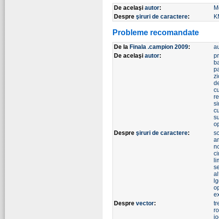
De acelaşi
autor
:
M
Despre
şiruri de caractere
:
K
Probleme recomandate
De la
Finala .campion 2009
:
a
De acelaşi
autor
:
p
b
p
zi
d
c
r
si
c
s
o
Despre
şiruri de caractere
:
s
a
n
ci
li
se
al
l
o
e
Despre
vector
:
tr
ro
j