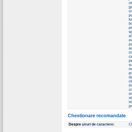
ci
g
c
po
k
bi
pr
s
el
e
p
ac
cl
ca
p
s
m
pu
d
ci
in
c
o
v
m
pr
Chestionare recomandate
Despre
şiruri de caractere
:
C