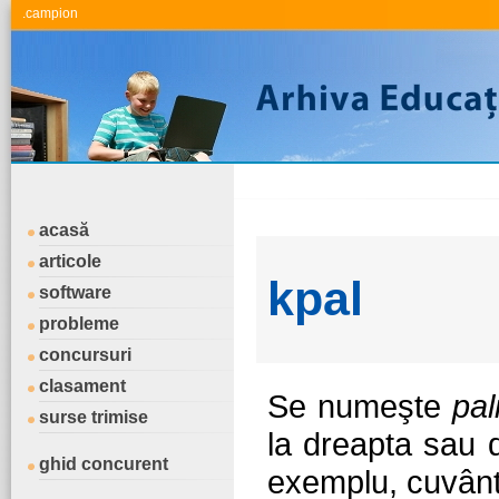
.campion
acasă
articole
kpal
software
probleme
concursuri
clasament
Se numeşte
pal
surse trimise
la dreapta sau 
ghid concurent
exemplu, cuvân