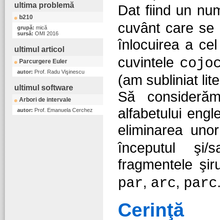
ultima problemă
Dat fiind un nu
b210
cuvânt care se 
grupă:
mică
sursă:
OMI 2016
înlocuirea a ce
ultimul articol
cuvintele
cojo
Parcurgere Euler
autor:
Prof. Radu Vişinescu
(am subliniat lit
ultimul software
Să considerăm
Arbori de intervale
alfabetului eng
autor:
Prof. Emanuela Cerchez
eliminarea unor 
începutul şi/
fragmentele şir
,
,
par
arc
parc
Cerinţă